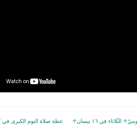
tion
Next
♱السّنكسار اليَوميّ♱ الثّلاثاء في ١٦ نيسان
عظة صلاة النوم الكبرى في 
post: