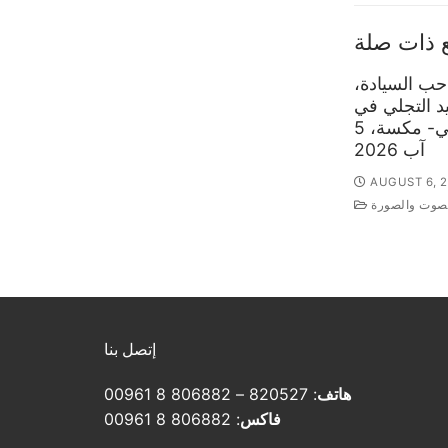
 ذات صلة
ب السيادة،
 التجلي في
كنيسة التجلي- مكسة، 5
آب 2026
AUGUST 6, 
لصوت والصورة
إتصل بنا
هاتف
: 820527 – 806882 8 00961
فاكس
: 806882 8 00961