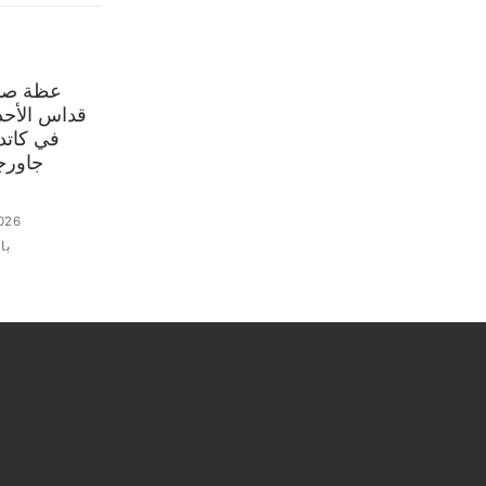
عظة صاح
في كاتدر
جاورجي
026
با