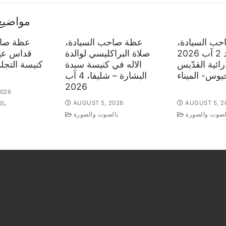
مواضيع
ب السيادة،
عظة صاحب السيادة،
عظة صاح
قداس الأحد 2 آب 2026
صلاة البراكليسي لوالدة
قداس عيد
ائية القدّيس
الاله في كنيسة سيدة
وس- الميناء
البشارة – شليفا، 4 آب
2026
2026
AUGUST 5, 2026
AUGUST 5, 2
با
لصوت والصورة
بالصوت والصورة