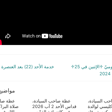
tion
Next
♱السّنكسار اليَوميّ ♱الإثنين في 25
خدمة الأحد (22) بعد العنصرة 24/11/2024
post:
2
مواضيع
ب السيادة،
عظة صاحب السيادة،
عظة صاح
كليسي لوالدة
قداس الأحد 2 آب 2026
صلاة البرا
ي كنيسة رقاد
في كاتدرائية القدّيس
الاله في