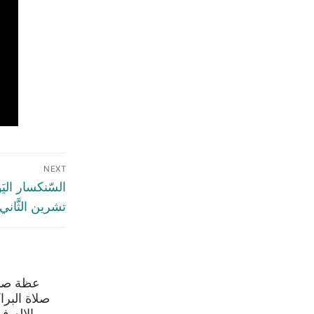
NEXT
تشرين الثَّاني 024
عظة صاح
صلاة البرا
الاله ف