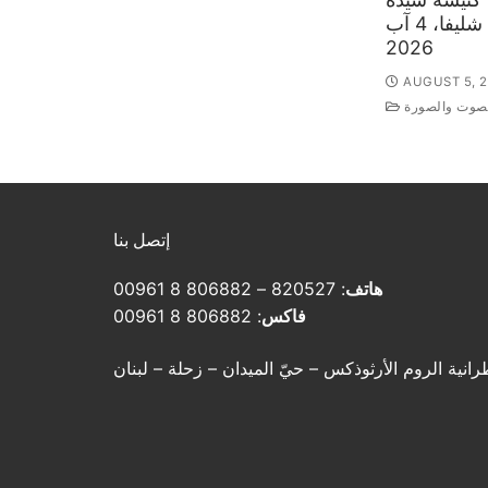
البشارة – شليفا، 4 آب
2026
AUGUST 5, 
لصوت والصورة
إتصل بنا
هاتف
: 820527 – 806882 8 00961
فاكس
: 806882 8 00961
رانية الروم الأرثوذكس – حيّ الميدان – زحلة – لبنان