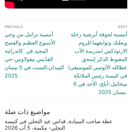
Post
PREVIOUS
NEXT
navigation
Previous
Next
أمسية لجوقة أبرشية زحلة
أمسية تراتيل من وحي
post:
post:
وبعلبك وتوابعهما للروم
الأسبوع العظيم والفصح
الارثوذكس (مدرسة الأب
المجيد في كاتدرائية
المغبوط الذكر إسحق
القدّيس نيقولاوس-حي
عطالله الآثوسي للموسيقى)
الميدان،السبت في 5 نيسان
في كنيسة رئيس الملائكة
2025.
ميخائيل-أبلح، الأحد في 6
نيسان 2025.
مواضيع ذات صلة
عظة صاحب السيادة، قداس عيد التجلي في كنيسة
التجلي- مكسة، 5 آب 2026