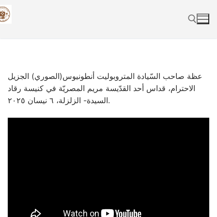
Skip
to
content
Search for:
عظة صاحب السّيادة المتروبوليت أنطونيوس(الصوري) الجزيل
الاحترام، قداس أحد القدّيسة مريم المصريّة في كنيسة رقاد
السيدة- الزلزلة، ٦ نيسان ٢٠٢٥.