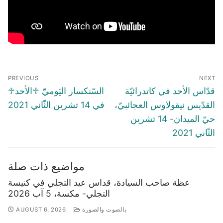
Post
PREVIOUS
NEXT
navigation
Previous
Next
قدّاس الأحد في كاتدرائيّة
♱السّنكسار اليَوميّ ♱الأحد
post:
post:
القدّيس نيقولاوس العجائبيّ،
في 14 تشرين الثّاني 2021
حيّ الميدان- 14 تشرين
الثّاني 2021
مواضيع ذات صلة
عظة صاحب السيادة، قداس عيد التجلي في كنيسة
التجلي- مكسة، 5 آب 2026
بالصوت والصورة
AUGUST 6, 2026