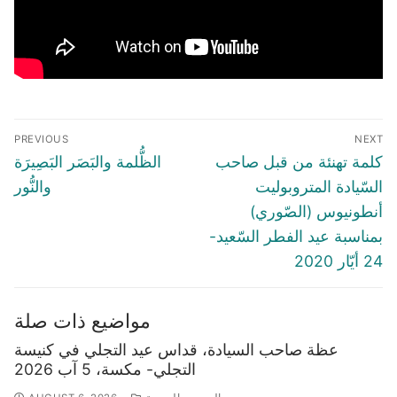
Post
PREVIOUS
NEXT
navigation
Previous
Next
كلمة تهنئة من قبل صاحب
الظُّلمة والبَصَر البَصِيرَة
post:
post:
السّيادة المتروبوليت
والنُّور
أنطونيوس (الصّوري)
بمناسبة عيد الفطر السّعيد-
24 أيّار 2020
مواضيع ذات صلة
عظة صاحب السيادة، قداس عيد التجلي في كنيسة
التجلي- مكسة، 5 آب 2026