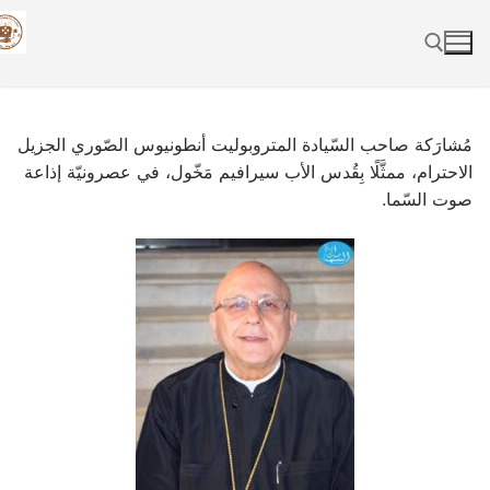
Skip
to
content
Search for:
مُشارَكة صاحب السّيادة المتروبوليت أنطونيوس الصّوري الجزيل
الاحترام، ممثَّلًا بِقُدس الأب سيرافيم مَخّول، في عصرونيّة إذاعة
صوت السّما.