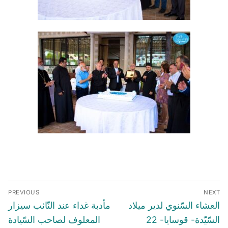
Post
PREVIOUS
NEXT
navigation
Previous
Next
العشاء السّنوي لدير ميلاد
مأدبة غداء عند النّائب سيزار
post:
post:
السّيّدة- قوسايا- 22
المعلوف لصاحب السّيادة