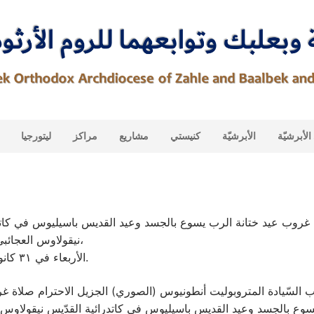
لأبرشيّة
الأبرشيّة
كنيستي
مشاريع
مراكز
ليتورجيا
غروب عيد ختانة الرب يسوع بالجسد وعيد القديس باسيليوس في كاتدر
نيقولاوس العجائبي- حي الميدان،
الأربعاء في ٣١ كانون الأوَّل ٢٠٢٥.
لسّيادة المتروبوليت أنطونيوس (الصوري) الجزيل الاحترام صلاة غر
وع بالجسد وعيد القديس باسيليوس في كاتدرائية القدّيس نيقولاوس 