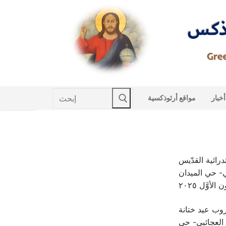
Skip
to
content
Search
أخبار
مواقع أرثوذكسية
for:
ائية القدّيس
وب عيد ختانة
العجائبي- حي