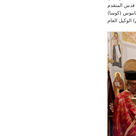
٢٠. وقد عاونه في الخدمة قدس المتقدم
انيوس (كوسا)