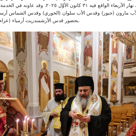
الميدان وذلك نهار الأربعاء الواقع فيه ٣١ كانون الأوَّل ٢٥
لأب مارون (جبور) وقدس الأب سلوان (الخوري) وقدس الشماس أرس
بحضور قدس الأرشمندريت أرمياء (عزام) الوكيل العام.