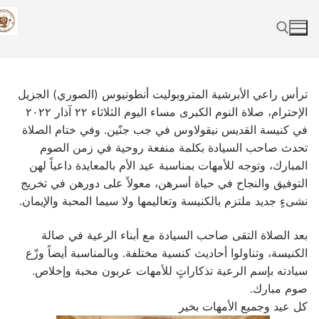
Skip
to
content
Search for:
ترأس راعي الأبرشية المتروبوليت أنطونيوس (الصوري) الجزيل
الإحترام، صلاة النوم الكبرى مساء اليوم الثلاثاء ٢٢ آذار ٢٠٢٢
في كنيسة القديس نيقولاوس في جب جنّين. وفي ختام الصلاة
تحدث صاحب السيادة بكلمة منفعة روحية في زمن الصوم
المبارك، وتوجه للأمهات بمناسبة عيد الأم بالمعايدة داعياً لهن
التوفيق والنجاح في حياة أسرهن، معولاً على دورهن في تخريج
نشىءٍ جديد ملتزم بالكنيسة وتعاليمها ولا سيما المحبة والإيمان.
بعد الصلاة التقى صاحب السيادة مع أبناء الرعية في صالة
الكنيسة، وتناولوا أحاديث كنسية مختلفة. وبالمناسبة أيضاً وزّع
سيادته بإسم الرعية تذكاراتٍ للأمهات عربون محبة وإخلاص.
صوم مبارك.
كل عيد وجميع الأمهات بخير