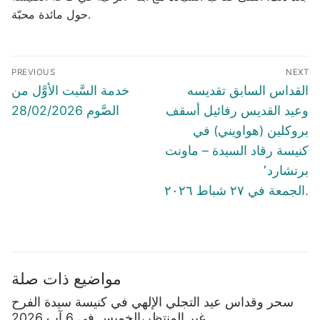
حول مائدة محبّة.
Post
PREVIOUS
NEXT
navigation
Previous
Next
القداس السابق تقديسه
خدمة السَّبت الأوَّل من
post:
post:
وعيد القديس رفائيل أسقف
الصَّوم 28/02/2026
بروكلين (هواويني) في
كنيسة رقاد السيدة – ماونت
برتشارد٬
الجمعة في ٢٧ شباط ٢٠٢٦.
مواضيع ذات صلة
سحر وقداس عيد التجلي الإلهي في كنيسة سيدة الفرح
غير المنتظر،الخميس في 6 آب 2026.