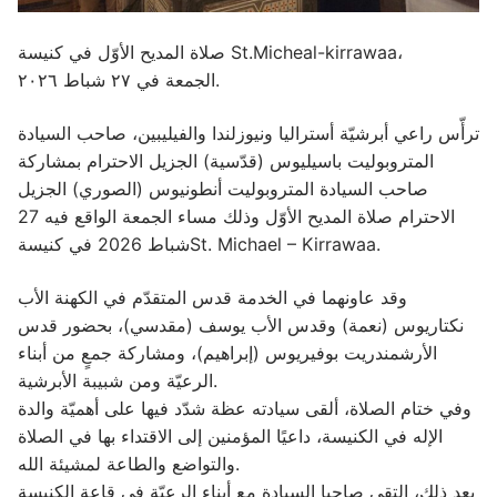
صلاة المديح الأوّل في كنيسة St.Micheal-kirrawaa،
الجمعة في ٢٧ شباط ٢٠٢٦.
ترأّس راعي أبرشيّة أستراليا ونيوزلندا والفيليبين، صاحب السيادة
المتروبوليت باسيليوس (قدّسية) الجزيل الاحترام بمشاركة
صاحب السيادة المتروبوليت أنطونيوس (الصوري) الجزيل
الاحترام صلاة المديح الأوّل وذلك مساء الجمعة الواقع فيه 27
شباط 2026 في كنيسةSt. Michael – Kirrawaa.
وقد عاونهما في الخدمة قدس المتقدّم في الكهنة الأب
نكتاريوس (نعمة) وقدس الأب يوسف (مقدسي)، بحضور قدس
الأرشمندريت بوفيريوس (إبراهيم)، ومشاركة جمعٍ من أبناء
الرعيّة ومن شبيبة الأبرشية.
وفي ختام الصلاة، ألقى سيادته عظة شدّد فيها على أهميّة والدة
الإله في الكنيسة، داعيًا المؤمنين إلى الاقتداء بها في الصلاة
والتواضع والطاعة لمشيئة الله.
بعد ذلك، التقى صاحبا السيادة مع أبناء الرعيّة في قاعة الكنيسة