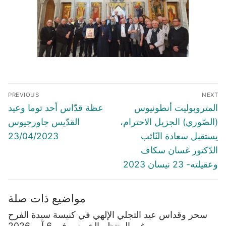
Post
PREVIOUS
NEXT
navigation
Previous
Next
المتروبوليت أنطونيوس
عظة قدّاس أحد توما وعيد
post:
post:
(الصّوري) الجزيل الاحترام،
القدّيس جاورجيوس
يستقبل سعادة النّائب
23/04/2023
الدّكتور غسان سكاف
وعقيلته- 23 نيسان 2023
مواضيع ذات صلة
سحر وقداس عيد التجلي الإلهي في كنيسة سيدة الفرح
غير المنتظر،الخميس في 6 آب 2026.