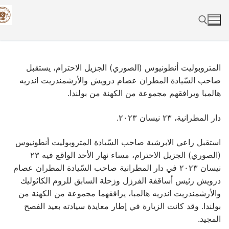
Skip
to
content
Search for:
المتروبوليت أنطونيوس (الصوري) الجزيل الاحترام، يستقبل
صاحب السّيادة المطران عصام درويش والأرشمندريت اندريه
هالمبا ويرافقهم مجموعة من الكهنة من بولندا.
دار المطرانية، ٢٣ نيسان ٢٠٢٣.
استقبل راعي الابرشية صاحب السّيادة المتروبوليت أنطونيوس
(الصوري) الجزيل الاحترام، مساء نهار الأحد الواقع فيه ٢٣
نيسان ٢٠٢٣ في دار المطرانية صاحب السّيادة المطران عصام
درويش رئيس أساقفة الفرزل وزحلة السابق للروم الكاثوليك
والأرشمندريت اندريه هالمبا، يرافقهما مجموعة من الكهنة من
بولندا. وقد كانت الزيارة في إطار معايدة سيادته بعيد الفصح
المجيد.