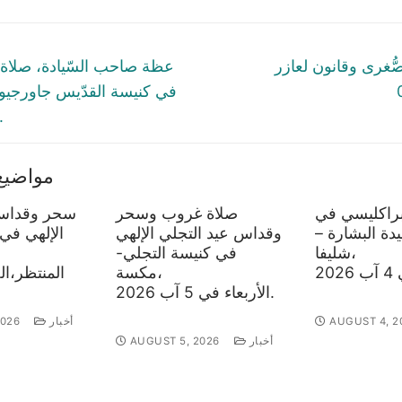
tion
Next
لصُّغرى وقانون لعازر
عظة صاحب السّيادة، صلاة ا
post:
نيسان 026
مواضيع
براكليسي في
صلاة غروب وسحر
سحر وقداس 
دة البشارة –
وقداس عيد التجلي الإلهي
الإلهي في
شليفا،
في كنيسة التجلي-
مكسة،
الأربعاء في 5 آب 2026.
AUGUST 4, 2
أخبار
2026
أخبار
AUGUST 5, 2026