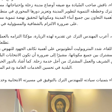
اء، ناقش صاحب السّيادة مع ضيفه أوضاع مدينة زحلة وإحتياجاتها، مست
ترك وخططه التنموية لتطوير المدينة وتعزيز دورها المحوري في منطقة
مية التعاون بين جميع أبناء المدينة ومكوناتها لتحقيق نهضة تنموية مس
على ضرورة الالتزام بالشفافية والمسؤولية في خدمة المجتمع.
 أعرب المهندس الترك عن تقديره لهذه الزيارة، مؤكدًا التزامه بالعمل
تطلعات أهالي زحلة.
لقاء، شدد المتروبوليت أنطونيوس على أهمية تكاتف الجهود للنهوض با
شترك بين جميع مكوناتها، مشيرًا إلى ضرورة أن تكون الانتخابات البلدي
الشريف والعمل المشترك من أجل خدمة زحلة. كما أشاد بالدور الحيو
البلدية في تحسين الخدمات العامة ودعم المشاريع التنموية.