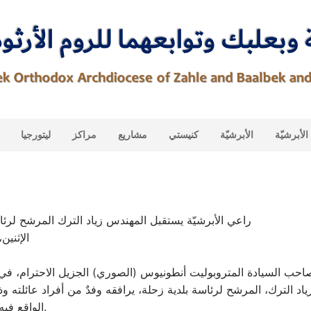
لأبرشيّة
الأبرشيّة
كنيستي
مشاريع
مراكز
ليتورجيا
راعي الأبرشيّة يستقبل المهندس زياد الترك المرشح لرئا
الإثنين، ١٧ آذار ٥
حب السيادة المتروبوليت أنطونيوس (الصوري) الجزيل الاحترام، في د
اد الترك، المرشح لرئاسة بلدية زحلة، يرافقه وفدٌ من أفراد عائلته وذل
الواقع فيه ١٧ آذار ٢٠٢٥.