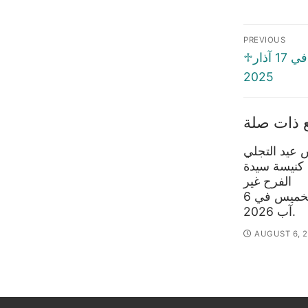
Post
PREVIOUS
naviga
Previous
♱السّنكسار اليَوميّ ♱الإثنين في 17 آذار
post:
2025
 ذات صلة
عيد التجلي
 كنيسة سيدة
الفرح غير
المنتظر،الخميس في 6
آب 2026.
AUGUST 6, 