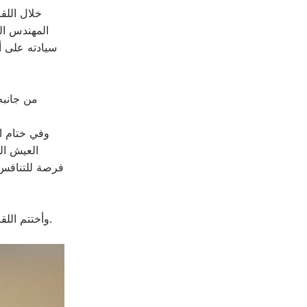
خلال اللق
المهندس ال
سيادته على أه
من جانبه،
وفي ختام ال
العيش الم
فرصة للتنافس 
وأختتم اللقاء بتمنيات سيادته للمهندس الترك بالتوفيق في مسيرته الانتخابية وخدمة مدينة زحلة.