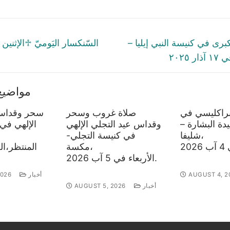
tion
Next
كبرى في كنيسة النبي إيليا –
post:
مواضيع
براكليسي في
صلاة غروب وسحر
سحر وقداس 
دة البشارة –
وقداس عيد التجلي الإلهي
الإلهي في
شليفا،
في كنيسة التجلي-
مكسة،
الأربعاء في 5 آب 2026.
AUGUST 4, 2
أخبار
2026
أخبار
AUGUST 5, 2026