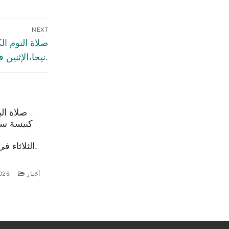
NEXT
صلاة النوم ال
نيحا،الإثنين في ١٧ آذار ٢٠٢٥.
صلاة ال
كنيسة سي
الثلاثاء في 4 آب 2026.
أخبار
026