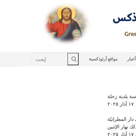
Skip
to
content
Search
أخبار
مواقع أرثوذكسية
for:
سة بلدية زحلة
٢٠٢
ار المطرانيّة
ك نهار الإثنين