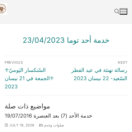
Skip
to
content
Search for:
خدمة أحد توما 23/04/2023
Post
PREVIOUS
NEXT
navigation
Previous
Next
رسالة تهنئة في عيد الفطر
♱السّنكسار اليَوميّ
post:
post:
السّعيد- 22 نيسان 2023
♱الجمعة في 21 نيسان
2023
مواضيع ذات صلة
خدمة الأحد (7) بعد العنصرة 19/07/2016
صلوات وخدم
JULY 19, 2026