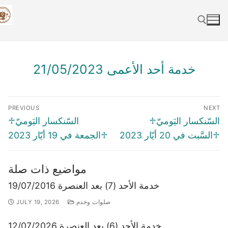
Skip
to
content
Search for:
خدمة أحد الأعمى 21/05/2023
Post
PREVIOUS
NEXT
navigation
Previous
Next
♱السّنكسار اليَوميّ
♱السّنكسار اليَوميّ
post:
post:
♱السَّبت في 20 أيّار 2023
♱الجمعة في 19 أيّار 2023
مواضيع ذات صلة
خدمة الأحد (7) بعد العنصرة 19/07/2016
صلوات وخدم
JULY 19, 2026
خدمة الأحد (6) بعد العنصرة 12/07/2026