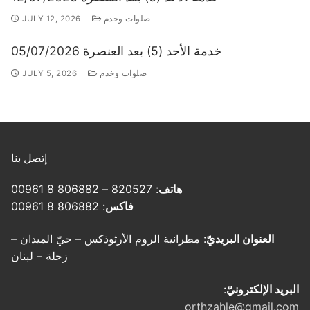
صلوات وخدم
JULY 12, 2026
خدمة الأحد (5) بعد العنصرة 05/07/2026
صلوات وخدم
JULY 5, 2026
إتصل بنا
هاتف
: 820527 – 806882 8 00961
فاكس
: 806882 8 00961
العنوان البريديّ
: مطرانية الروم الأرثوذكس – حيّ الميدان –
زحلة – لبنان
البريد الإلكترونيّ
:
orthzahle@gmail.com