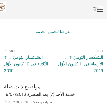
Skip
to
content
Search for:
إنقر هنا لتحميل الخدمة
Post
PREVIOUS
NEXT
navigation
Previous
Next
♱ السّنكسار اليَوميّ ♱
♱ السّنكسار اليَوميّ ♱
post:
post:
الأربعاء في 11 كانون الأوّل
الثّلاثاء في 10 كانون الأوّل
2019
2019
مواضيع ذات صلة
خدمة الأحد (7) بعد العنصرة 19/07/2016
صلوات وخدم
JULY 19, 2026