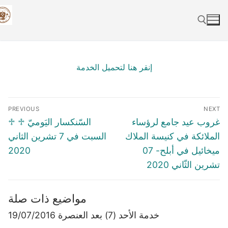
Skip
to
content
Search for:
إنقر هنا لتحميل الخدمة
Post
PREVIOUS
NEXT
navigation
Previous
Next
غروب عيد جامع لرؤساء
♱ السّنكسار اليَوميّ ♱
post:
post:
الملائكة في كنيسة الملاك
السبت في 7 تشرين الثاني
ميخائيل في أبلح- 07
2020
تشرين الثّاني 2020
مواضيع ذات صلة
خدمة الأحد (7) بعد العنصرة 19/07/2016