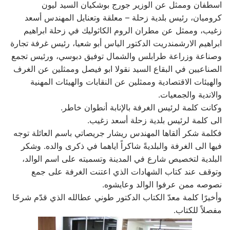
اسطفان وممثل عن الوزير جورج بوشكيان السيد ليون
كروميان، رئيس بلدية زحلة – معلقة وتعنايل المهندس أسعد
زغيب، وممثل عن مطران الروم الكاثوليك في زحلة ابراهيم
ابراهيم الارشمندريت الدكتور الياس أبو شعيا، رئيس غرفة تجارة
وصناعة وزراعة طرابلس والشمال توفيق دبوسي، ورئيس تجمع
الصناعيين في البقاع السيد نقولا ابو فيصل وممثلين عن الغرف
والهيئات الاقتصادية وممثلين عن النقابات والهيئات المهنية
والاندية والجمعيات.
وكانت كلمة لرئيس الغرفة بالإنابة أنطوان خاطر.
الى كلمة لرئيس بلدية زحلة أسعد زغيب.
فكلمة شكر ألقاها المهندس ريشار جريصاتي باسم العائلة توجه
فيها الى الغرفة والبلديةً شاكراً اياهما في ذكرى والده. وشكر
البلدية لتخصيص شارع في المدينة وتسميته على اسم الوالد،
وتوقف عند كتاب الشهادات الذي اعتنت الغرفة على جمع
نصوصه ممن عرفوا الوالد وعايشوه.
وأخيرًا كلمة معدّ الكتاب الدكتور طوني عطالله الذي قدّم شرحًا
مفصلاً للكتاب.