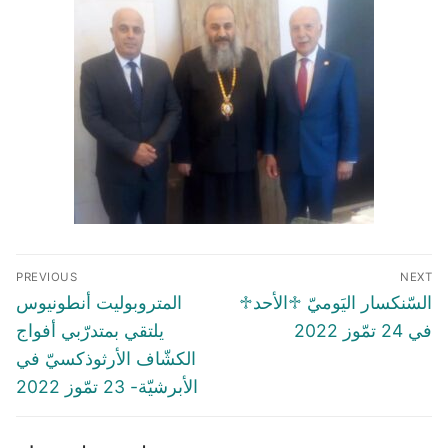
Post
PREVIOUS
NEXT
navigation
Previous
Next
♱السّنكسار اليَوميّ ♱الأحد
المتروبوليت أنطونيوس
post:
post:
في 24 تمّوز 2022
يلتقي بمتدرّبي أفواج
الكشّاف الأرثوذكسيّ في
الأبرشيّة- 23 تمّوز 2022