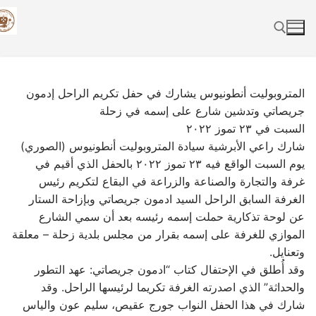
Skip
to
content
Search for:
المتروبوليت أنطونيوس يشارك في حفل تكريم الراحل إدمون
جريصاتي وتدشين شارع على إسمه في زحلة
السبت في ٢٣ تموز ٢٠٢٢
شارك راعي الأبرشية سيادة المتروبوليت أنطونيوس (الصوري)
يوم السبت الواقع فيه ٢٣ تموز ٢٠٢٢ بالحفل الذي أقيم في
غرفة والتجارة والصناعة والزراعة في البقاع لتكريم رئيس
الغرفة السابق الراحل السيد ادمون جريصاتي وبإزاحة الستار
عن لوحة تذكارية حملت إسمه رئيسه بعد أن سمي الشارع
الموازي للغرفة على إسمه بقرار من مجلس بلدية زحلة – معلقة
وتعنايل.
وقد أُطلق في الإحتفال كتاب “ادمون جريصاتي: عهد التطور
والحداثة” الذي اصدرته الغرفة تكريما لرئيسها الراحل. وقد
شارك في هذا الحفل النواب جورج عقيص، سليم عون والياس