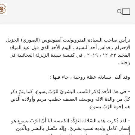
Skip
to
content
Search for:
ترأس صاحب السيادة المتروبوليت أنطونيوس (الصوري) الجزيل
الإحترام ، قداس أحد النسبة ، اليوم الأحد الذي قبل عيد الميلاد
المجيد ٢٢، ١٢ ، ٢٠١٩ ، في كنيسة سيدة الزلزلة العجائبية في
زحلة .
وقد ألقى سيادته عظة روحية ، جاء فيها :
– في هذا الأحد يُذكر النّسب البشريّ للرّبّ يسوع، كما يتمّ ذكر
كلّ من والدة الاله ويوسف العفيف خطيب مريم وأولاده الّذين
هم إخوة الرّبّ يسوع.
– لقد ذُكرت هذه السّلالة لتؤكّد الكنيسة لنا أنّ الرّبّ يسوع هو
إنسان كامل ولديه نسب بشريّ، وإنّه متّصل بالبشر وبالّذين