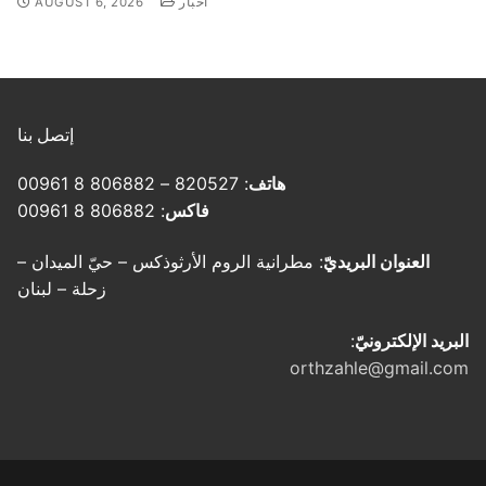
أخبار
AUGUST 6, 2026
إتصل بنا
هاتف
: 820527 – 806882 8 00961
فاكس
: 806882 8 00961
العنوان البريديّ
: مطرانية الروم الأرثوذكس – حيّ الميدان –
زحلة – لبنان
البريد الإلكترونيّ
:
orthzahle@gmail.com