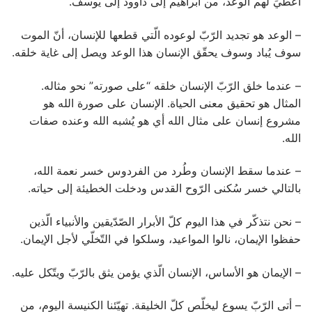
أُعطيَ لهم الوعد، من ابراهيم إلى داوود إلى يوسف.
– الوعد هو تجديد الرّبّ لوعوده الّتي قطعها للإنسان، أنّ الموت
سوف يُباد وسوف يحقّق الإنسان هذا الوعد ويصل إلى غاية خلقه.
– عندما خلق الرّبّ الإنسان خلقه “على صورته” نحو مثاله.
المثال هو تحقيق معنى الحياة. الإنسان على صورة الله هو
مشروع إنسان على مثال الله أي هو يُشبه الله وعنده صفات
الله.
– عندما سقط الإنسان وطُرد من الفردوس خسر نعمة الله،
بالتالي خسر سُكنى الرّوح القدس ودخلت الخطيئة إلى حياته.
– نحن نتذكّر في هذا اليوم كلّ الأبرار الصّدّيقين والأنبياء الّذين
حفظوا الإيمان، نالوا المواعيد، وسلكوا في التّخلّي لأجل الإيمان.
– الإيمان هو الأساس، الإنسان الّذي يؤمن يثق بالرّبّ ويتّكل عليه.
– أتى الرّبّ يسوع ليخلّص كلّ الخليقة. تهيّئنا الكنيسة اليوم، من