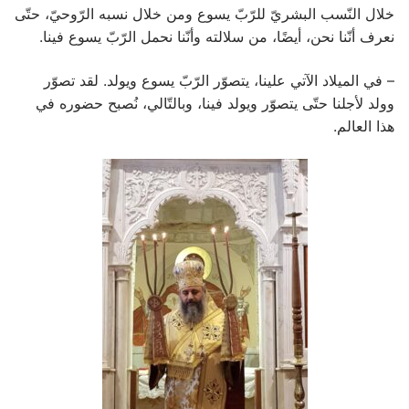
خلال النّسب البشريّ للرّبّ يسوع ومن خلال نسبه الرّوحيّ، حتّى
نعرف أنّنا نحن، أيضًا، من سلالته وأنّنا نحمل الرّبّ يسوع فينا.
– في الميلاد الآتي علينا، يتصوّر الرّبّ يسوع ويولد. لقد تصوّر
وولد لأجلنا حتّى يتصوّر ويولد فينا، وبالتّالي، نُصبح حضوره في
هذا العالم.