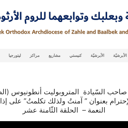
لأبرشيّة
الأبرشيّة
كنيستي
مشاريع
مراكز
ليتورجيا
 صاحب السّيادة المتروبوليت أنطونيوس (ال
إحترام بعنوان ” آمنتُ ولذلك تكلمتُ” على إ
النعمة – الحلقة الثّامنة عشر