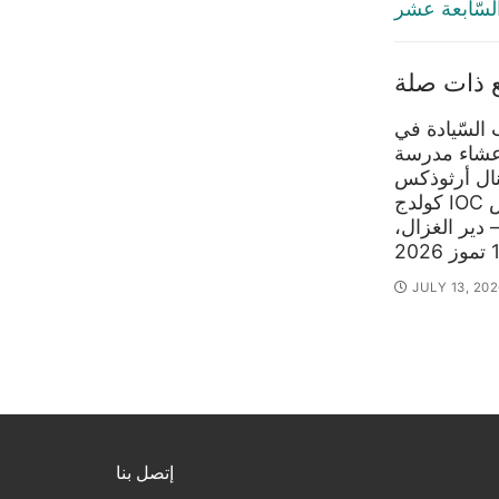
post:
لسّابعة عشر
 ذات صلة
السّيادة في
شاء مدرسة
نال أرثوذكس
كولدج IOC القديس
دير الغزال،
2026
JULY 13, 202
إتصل بنا