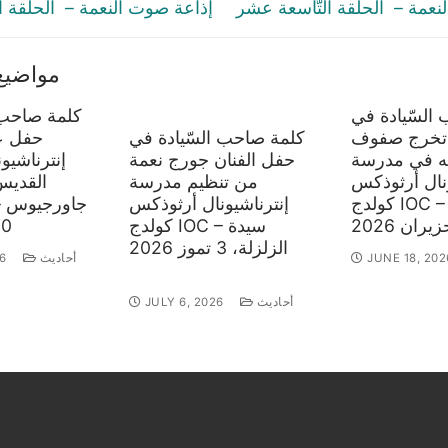
post:
نعمة – الحلقة التّاسعة عشر
إذاعة صوت النعمة – الحلقة ا
مواضيع
السّيادة في
كلمة صاحب 
تخرج صفوف
كلمة صاحب السّيادة في
حفل ع
ه في مدرسة
حفل الفنان جورج نعمة
إنترناشيو
ونال أرثوذكس
من تنظيم مدرسة
كولدج IOC – سيدة
إنترناشيونال أرثوذكس
جاورجيوس – 
كولدج IOC – سيدة
10 تموز 
الزلزلة، 3 تموز 2026
JUNE 18, 202
أحاديث
6
أحاديث
JULY 6, 2026