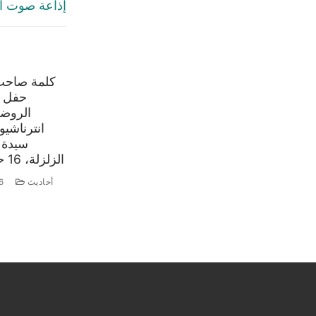
إذاعة صوت ال
كلمة صاحب 
حفل 
الروض
انترناشي
الزلزلة، 16 حزيران 2026
أحاديث
6