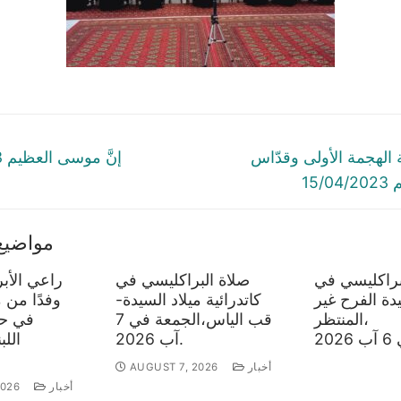
tion
Next
الهجمة الأولى وقدّاس
إنَّ موسى العظيم 15/04/2023
post:
15
مواضيع
براكليسي في
صلاة البراكليسي في
راعي الأب
ة الفرح غير
كاتدرائية ميلاد السيدة-
وفدًا من 
المنتظر،
قب الياس،الجمعة في 7
في حز
آب 2026.
اللب
أخبار
AUGUST 7, 2026
أخبار
2026