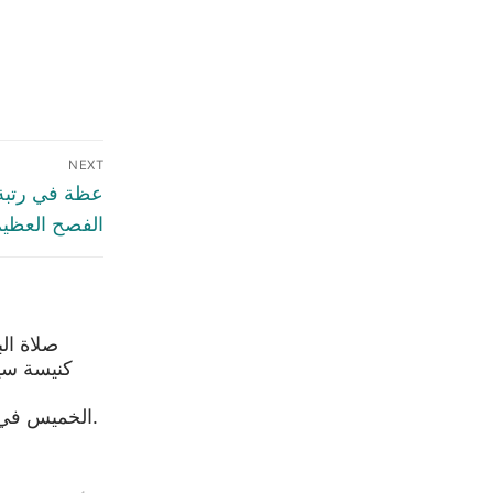
NEXT
عظة في رتبة 
الفصح العظيم /04/2023
صلاة ال
كنيسة سيد
الخميس في 6 آب 2026.