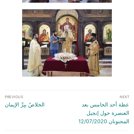
Post
PREVIOUS
NEXT
navigation
Previous
Next
عظة أحد الخامس بعد
الخلاصُ ببِرِّ الإيمان
post:
post:
العنصرة حول إنجيل
المجنونان 12/07/2020