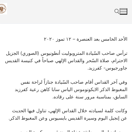
Skip
to
content
Search for:
الأحد الخامس بعد العنصرة – ١٢ تموز ٢٠٢٠
ترأس صاحب السّيادة المتروبوليت أنطونيوس (الصوري) الجزيل
الاحترام، صلاة السّحر والقداس الإلهي صباحاً في كنيسة القديس
جاورجيوس- كفرزبد.
وفي آخر القداس أقام صاحب السّيادة جنازاً لراحة نفس
المغبوط الذكر الايكونوموس الياس سابا كاهن رعية كفرزبد
السابق، بمناسبة مرور سنة على رقاده.
وكانت كلمة لسيادته خلال القداس الإلهي، تناول فيها الحديث
عن إنجيل اليوم وسيرة القديس بايسيوس وعن المغبوط الذكر.