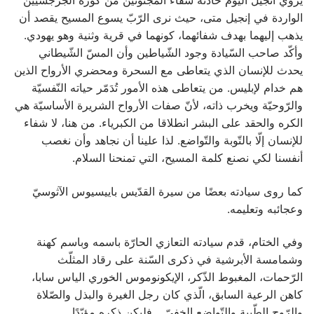
يروي انجيل اليوم حادثة شفاء المجنونَين من كورة الجرجسيين
الواردة في إنجيل متى، حيث نرى الرّبّ يسوع المسيح يقصد أن
يذهب إليهما بهدف شفائهما، كونهما في قرية وثنية وهو يهودي.
وأكّد صاحب السّيادة وجود الشّياطين وأن المسّ الشّيطاني
يحدث للإنسان الذي يتعاطى مع السحرة ومحضري الأرواح الذين
هم خدام لإبليس. من يتعاطى هذه الأمور تُدَمّر حياته النّفسيّة
والرّوحيّة ويخرب ذاته، لأنّ صفات الأرواح الشريرة الأساسيّة هي
الكره والحقد على البشر انطلاقا من الكبرياء. من هنا، لا شفاء
للإنسان إلّا بالتّوبة والتّواضع. لذا علينا أن نجاهد وأن نغصب
أنفسنا لكي نصنع كلمة المسيح، التي تمنحنا السلام.
كما روى سيادته بعضًا من سيرة القدّيس باييسيوس الآثوسيّ
وعجائبه وتعليمه.
وفي الختام، قدم سيادته التعازي الحارّة باسمه وباسم كهنة
وشمامسة الأبرشية في ذكرى السّنة على رقاد المثلّث
الرّحمات، المغبوط الذّكر، الإيكونوموس الخوري الياس سابا،
كاهن الرعية السابق، الّذي كان رجل الغيرة والبذل والصّلاة
والرّوح الطّيبة والتّواضع الخفيّ… فليكن ذكره مؤبّدًا.