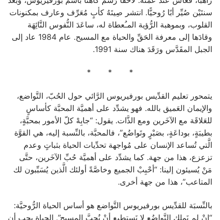
سنتَيْن صُيِّر أبًا رُوحيًّا. انتشر صِيتَهُ كأبٍ مُعَرِّف وعارف بمكنونات
القلوب، وبموهبة الرُّؤية المـُعطاة له، ساعَدَ النُّفوس التَّائِهَة
وقادَها إلى معرفة الحَقِّ والحياة مع المسيح. عام 1984 عاد إلى
الجبل المقَدَّس ورَقَدَ هناك سنة 1991.
* * *
يتمحور تعليم القدِّيس بورفيريوس الرَّائي حول الحُبّ، التَّواضع،
والإيمان العَميق بالله. فهو يشدِّد على أهميَّة المحبَّة كأساسٍ
للعَلاقَة مع الآخَرين ومع الذَّات. يقول: “جابِهْ كلّ الأمور بمحبَّةٍ،
بطيبَةٍ، بوداعَةٍ، بصَبْرٍ وتَواضُع”، فالمحبَّة، بالنِّسبة إليه، هي القوَّة
الَّتي تُساعد الإنسان على مُواجهة تحدِّيات الحياة بثباتٍ وعدم
تزعزع، هذا من جهة. كما يشدِّد على أهميَّة حُبِّ الآخَرين، حتَّى
مَنْ يُسيئون إلينا: “أحْبِبْ الجميع وخاصَّةً أولئك الَّذين يُسَبِّبون لك
المتاعب”، هذا من جهة أخرى.
بالنِّسبَة للقدِّيس بورفيريوس التَّواضع هو أساس الحياة الرُّوحيَّة:
“إنْ لم نَملك التَّواضُع لا نَستطيع أنْ نُحِبَّ المسيح”. الحياة يجب أن