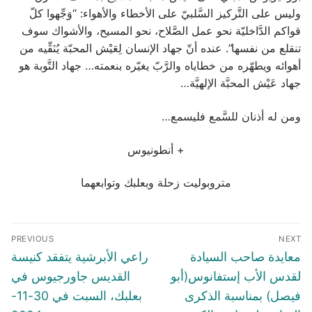
وليس على التَّركيز السَّلبيّ على الأخطاء والأهواء: “وَجِّهوا كلّ
قواكم الدَّاخليّة نحو عمل الصَّلاح، نحو المسيح، والأشواك سوف
تنقلع من نفسها”. عنده أنّ جهاد الإنسان لِعَيْش المحبّة يُنَقِّيه من
أهوائه ويطهّره من خطاياه والرَّبّ يغيّره بنعمته… جهاد التَّوبة هو
جهاد عَيْش المحبَّة الإلهيَّة…
ومن له أذنان للسَّمع فليسمع…
+ أنطونيوس
متروبوليت زحلة وبعلبك وتوابعهما
Post
PREVIOUS
NEXT
navigation
Previous
Next
معايدة صاحب السيادة
راعي الأبرشية يتفقد كنيسة
post:
post:
لقدس الأب إستفانوس(أبو
القديس جاورجيوس في
فيصل) بمناسبة الذكرى
بعلبك، السبت في 30-11-