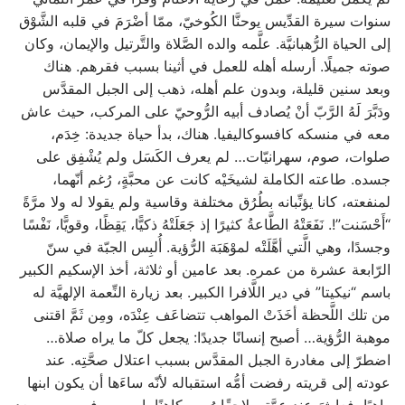
سنوات سيرة القدِّيس يوحنَّا الكُوخيّ، ممّا أضْرَمَ في قلبه الشَّوْق
إلى الحياة الرُّهبانيَّة. علَّمه والده الصَّلاة والتَّرتيل والإيمان، وكان
صوته جميلًا. أرسله أهله للعمل في أثينا بسبب فقرهم. هناك
وبعد سنين قليلة، وبدون علم أهله، ذهب إلى الجبل المقدَّس
ودَبَّرَ لَهُ الرَّبّ أنْ يُصادف أبيه الرُّوحيّ على المركب، حيث عاش
معه في منسكه كافسوكاليفيا. هناك، بدأ حياة جديدة: خِدَم،
صلوات، صوم، سهرانيّات… لم يعرف الكَسَل ولم يُشْفِق على
جسده. طاعته الكاملة لشيخَيْه كانت عن محبَّةٍ، رُغم أنّهما،
لمنفعته، كانا يؤنِّبانه بطُرُق مختلفة وقاسية ولم يقولا له ولا مرَّةً
“أَحْسَنت”!. نَفَعَتْهُ الطَّاعةُ كثيرًا إذ جَعَلَتْهُ ذكيًّا، يَقِظًا، وقويًّا، نَفْسًا
وجسدًا، وهي الَّتي أهَّلَتْه لموْهَبَة الرُّؤية. أُلبِس الجبّة في سنّ
الرّابعة عشرة من عمره. بعد عامين أو ثلاثة، أخذ الإسكيم الكبير
باسم “نيكيتا” في دير اللَّافرا الكبير. بعد زيارة النِّعمة الإلهيَّة له
من تلك اللَّحظة أخَذَتْ المواهب تتضاعَف عِنْدَه، ومِن ثَمَّ اقتنى
موهبة الرُّؤية… أصبح إنسانًا جديدًا: يجعل كلّ ما يراه صلاة…
اضطرّ إلى مغادرة الجبل المقدَّس بسبب اعتلال صحَّتِه. عند
عودته إلى قريته رفضت أمُّه استقباله لأنّه ساءَها أن يكون ابنها
راهبًا، فعاشَ عند عمَّته. لاحقًا رُسم كاهنًا باسم بورفيريوس، وبعد