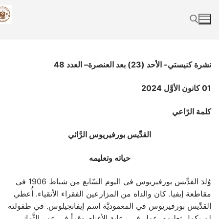
Skip
to
content
Search for:
نشرة كنيستي- الأحد
(23) بعد العنصرة
– العدد 48
01 كانون الأوَّل 2024
كلمة الرّاعي
القدِّيس بورفيريوس الرَّائي
حياته وتعليمه
وُلدَ القدِّيس بورفيريوس في اليوم السّابع من شباط 1906 في
مقاطعة إيفيا. كان والداه من المزارعين الفقراء الأتقياء. أُعطي
القدِّيس بورفيريوس في المعموديَّة اسم إيفانجيلوس. في طفولته
لم يكمل تعليمه. عمل في رعاية الأغنام وقرأ في عمر الثَّماني