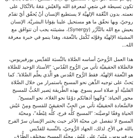
تكون بَسيطة في سَعِيٍ لمعرفةِ الله والعَيْش مَعَهُ بالاتِّكال على
نعمته. بدون النِّعْمَة الإلهيَّة لا يستطيع الإنسان أنْ يُحقّق أيّ تقدّم
روحيّ، وبها نحقّق ما هو مستحيل علينا بقِوَانا البشريَّة. الإنسان
يعيش مع الله بالتَّآزُر (Synergy)، مشيئته يجب أن تتوافَق مع
المشيئة الإلهيَّة وقوَّتَه تُكْمَل بالنِّعمَة، وهذا ينمو في خبرة معرفة
الله…
هذا العمل الرُّوحيّ أساسه الصَّلاة بالنِّسبَة للقدِّيس بورفيريوس،
فالصَّلاة الحقيقيَّة تأتي من الرُّوح القُدُس: “الأستاذ الوَحيد للصَّلاة
هو النِّعمَة الإلهيَّة. فقط الرُّوح القُدس هو الَّذي يعلِّم الصَّلاة”. كما
يَحثّ على توجيه الذِّهن نحو المسيح باستمرار من خلال الصَّلاة
القلبيَّة أو صلاة اسم يسوع. بهذه الطَّريقة يَصير الحُبُّ للمسيح
محور الحياة: “وَجِّهوا أذهانَكم دوْمًا نحو العَلاء، نحو المسيح”.
فالسَّعادة الحقيقيَّة تأتي من الحبِّ الحقيقيّ للمَسيح ومِنْ عَيْش
الحياة وِفقًا لوصيَّته: “المسيح كلُّه فرح، كلُّه غِبْطَة”، ومحبّة
المسيح لا تنفصل عن محبّة الآخَر حيث يختبر الإنسان سرّ الفرح
بالله في الأخ. لذلك، الجهاد الرُّوحيّ، بالنِّسبة للقدِّيس
بورفيريوس، مَبْنيّ على عَيْش محبَّة المسيح بمختلف الطُّرُق،