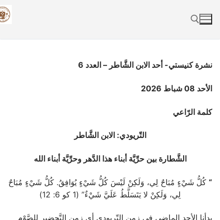
Skip
to
content
Search for:
نشرة كنيستي- أحد الابن الشَّاطر – العدد 6
الأحد 08 شباط 2026
كلمة الرّاعي
التّريودي: الابن الشَّاطر
الشَّطارة بين حرِّيَّة أبناء هذا الدَّهر وحرِّيَّة أبناء الله
“
كُلُّ شَيْءٍ مُبَاحٌ لِي، وَلَكِنْ لَيْسَ كُلُّ شَيْءٍ يُوَافِقُ. كُلُّ شَيْءٍ مُبَاحٌ
لِي، وَلَكِنْ لا يَتَسَلَّطُ عَلَيَّ شَيْءٌ” (1 كو 6: 12)
بدأنا الأحد الماضي في زمن التّريودي أي زمن التَّحضير للصَّوْم