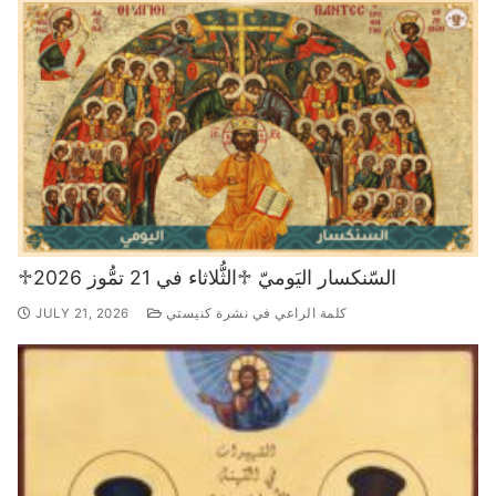
♱السّنكسار اليَوميّ ♱الثُّلاثاء في 21 تمُّوز 2026
كلمة الراعي في نشرة كنيستي
JULY 21, 2026