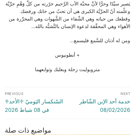
يَصير سيِّدًا وحرًّا لأنَّ محبَّة الأب الرَّحيم حرّرته من كلِّ وَهْمِ حرِّيَّة
وعلّمته أنّ الحرِّيَّة الكبرى هي أن تحبّ من خانك ورفضك
وقطعك من حياته وهي الشِّفاء من الشَّهوات وهي المحرِّرة من
الأهواء وهي المحقِّقة لدعوة الإنسان بالتَّشبُّه بالله…
ومن له أذنان للسَّمع فليسمع…
+ أنطونيوس
متروبوليت زحلة وبعلبك وتوابعهما
Post
PREVIOUS
NEXT
navigation
Previous
Next
خدمة أحد الإبن الشّاطر
♱السّنكسار اليَوميّ ♱الأحد
post:
post:
08/02/2026
في 08 شباط 2026
مواضيع ذات صلة