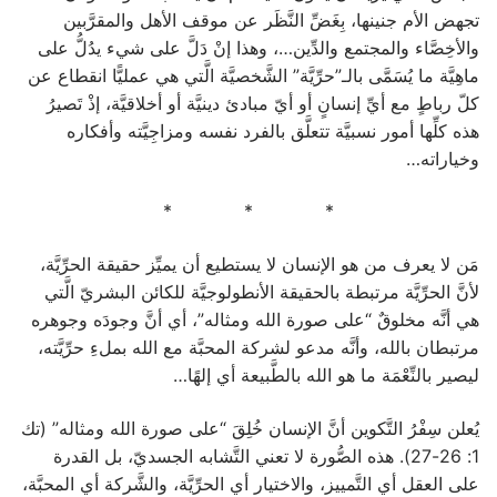
تجهض الأم جنينها، بِغَضِّ النَّظَر عن موقف الأهل والمقرَّبين
والأخِصَّاء والمجتمع والدِّين…، وهذا إنْ دَلَّ على شيء يدُلُّ على
ماهِيَّة ما يُسَمَّى بالـ”حرِّيَّة” الشَّخصيَّة الَّتي هي عمليًّا انقطاع عن
كلّ رباطٍ مع أيِّ إنسانٍ أو أيّ مبادئ دينيَّة أو أخلاقيَّة، إذْ تَصيرُ
هذه كلِّها أمور نسبيَّة تتعلَّق بالفرد نفسه ومزاجِيَّته وأفكاره
وخياراته…
* * *
مَن لا يعرف من هو الإنسان لا يستطيع أن يميِّز حقيقة الحرِّيَّة،
لأنَّ الحرِّيَّة مرتبطة بالحقيقة الأنطولوجيَّة للكائن البشريّ الَّتي
هي أنَّه مخلوقٌ “على صورة الله ومثاله”، أي أنَّ وجودَه وجوهره
مرتبطان بالله، وأنَّه مدعو لشركة المحبَّة مع الله بملءِ حرِّيَّته،
ليصير بالنِّعْمَة ما هو الله بالطَّبيعة أي إلهًا…
يُعلن سِفْرُ التَّكوين أنَّ الإنسان خُلِقَ “على صورة الله ومثاله” (تك
1: 26-27). هذه الصُّورة لا تعني التَّشابه الجسديّ، بل القدرة
على العقل أي التَّمييز، والاختيار أي الحرِّيَّة، والشَّركة أي المحبَّة،