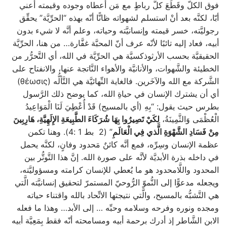
فوق الكلّ وقَطَعَ كلَّ رباطٍ مع مَن أعطاه وجوده وقيمته أعني
أبّا، لكنَّه بعد أنْ استسلم لشهواته ظانًّا أنّه بهذه “الحرِّيَّة” يحقِّق
رجوليَّته، خسر قيمته وإنسانيَّته وحياته، وعلم أنَّه لا شيء بدون
أبيه، فعاد إليه تائبًا لأنّه عرف أنّ المحبَّة غفَّارة… من هنا، الحرِّيَّة
الحقيقيَّة بحسب الأرثوذكسيَّة هي الحرِّيَّة في الله، أي التَّحرُّر من
الخطيئة والشَّهوات، والأنانيَّة والأهواء النَّاتجة عنها، والانفتاح على
الشَّركة مع الله والآخَرين. فالغاية النِّهائيَّة هي التَّألُّه (θέωσις)
أي أن يشترك الإنسان في حياةِ الله، كما يوضح ذلك الرَّسول
بطرس حيث يقول: “بِهِ (أي بالمسيح) قَدْ أُعْطِيَ لَنَا الْمَوَاعِيدُ
الْعُظْمَى وَالثَّمِينَةُ،
لِكَيْ تَصِيرُوا بِهَا شُرَكَاءَ الطَّبِيعَةِ الإِلَهِيَّةِ، هَارِبِينَ
مِنْ فَسَادِ الشَّهْوَةِ الَّذي فِي الْعَالَمِ
” (2 بط 1 :4). وهنا تكمن
عظمة الإنسان وسِرِّه، فمع أنَّه كائنٌ مَحدود وفانٍ، لكنَّه يحمل
في داخله بذرة الأبديَّة لأنَّه على صورة الله. إنَّ هذا التَّوتُّر بين
المحدود واللَّامحدود هو ما يُعطي للإنسان كرامته ومسؤوليَّته،
ويجعله مدعوًّا إلى النُّموّ الرُّوحيّ المستمرّ لتحقيق إنسانيَّته الَّتي
هي التَّشبُّه بالمسيح، والَّتي نتيجتها الاتِّحاد بالله واقتناء حياته
ومجده ونوره وفرحه وسلامه وحبِّه … إلى الأبد… وهذا ما فعله
الابن الشَّاطر إذ أدرك برحمة أبيه ومسامحته أنّه فقط بِمَعِيَّة أبيه