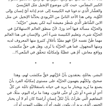
الكبير المقدَّس، حيث كان موضوع الإنجيل مَثَل الفَرِّيسيّ
والعَشَّار الَّذي تدعونا فيه الكنيسة إلى عدم إدانة أيّ إنسان وإلى
التَّوْبة. وفي هذا الأحد الثانيَّ من التّريودي يحدِّثُنا الإنجيل عن مثل
الابن الشَّاطر الَّذي شَطَرَ معيشة أبيه لكي يعيش “حرِّيَّتَه”.
والحرِّيَّة مسألة فيها أخذ ورَدّ، لأنّ منطق العالم الاستهلاكيّ في
الحرِّيَّة شيء، وتعليم الكنيسة شيءٌ آخر. والإنسان في هذا العالم
مهما ظَنَّ نفسه حُرًّا فهو مقيَّدٌ بأغلالٍ كثيرةٍ منها المعروف لديه
ومنها المجهول. فما هي الحرِّيَّة يا تُرى، وهل هي حقٌّ مكتسَب
وواقع معاش، أمّ هي عطيَّةٌ وإمكانيَّة تتحقَّق في السَّعي؟!…
* * *
البشر، بعامَّةٍ، يعتقدون بأنَّ حُرِّيَّتهم حَقٌّ مكتَسَب لهم، وهذا
صحيح، ولكنَّهم يفهمون الحرِّيَّة على مستوى إمكانيَّة الفرد بأنْ
يصنع ما يُريد ويختار ما يريد في حياته باستقلاليَّةٍ تامَّة عن كلِّ
أحدٍ أو شيء أو دَيْن أو حتَّى قانون. وهذا ما نراه اليوم، مثلًا، في
المفاهيم الَّتي طرأتْ بأنَّ لكلِّ إنسانٍ أراشدًا كان أم لا أن يختار
الجنس الَّذي يريد أن يكون عليه، أم أن يطلب الموت أو أن