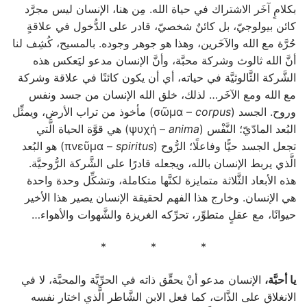
بكلامٍ آخَر الاشتراك في حياة الله. مِن هنا، الإنسان ليس مجرَّد
كائن بيولوجيّ، بل كائنٌ شخصيّ، قادر على الدُّخول في علاقةٍ
حُرَّة مع الله والآخَرين، وهذا هو جوهر وجوده. بالمسيح، كُشِف لنا
أنَّ الله ثالوث وشركة محبَّة، وأنَّ الإنسان مدعو ليَعكس هذه
الشَّركة الثَّالوثيَّة في حياته، أي أن يكون كائنًا في علاقة وشركة
مع الله ومع الآخَر… لذلك، خلق الله الإنسان من جسد ونفس
وروح. الجسد (σῶμα –
corpus
) مأخوذ من تراب الأرض، ويمثِّل
البُعد المادّيّ؛ النَّفْس (ψυχή –
anima
) هي قوَّة الحياة الَّتي
تجعل الجسد حيًّا وفاعلًا؛ الرُّوح (πνεῦμα –
spiritus
) هو البُعد
الَّذي يربط الإنسان بالله، ويجعله قادرًا على الشَّركة الرُّوحيَّة.
هذه الأبعاد الثَّلاثة متمايزة لكنَّها متكاملة، وتشكِّل وحدة واحدة
هي الإنسان. وخارج هذا الفهم لحقيقة الإنسان يصير هذا الأخير
حيوانًا، مع عقلٍ متطوِّر، تحرِّكه الغريزة والشَّهوات والأهواء…
* * *
يا أحبَّة،
الإنسان مدعو أنْ يحقِّق ذاته في الحرِّيَّة والمحبَّة، لا في
الانغلاق على الذَّات، كما فعل الابن الشَّاطر الَّذي اختار نفسه