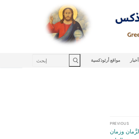
Skip
to
content
Search
أخبار
مواقع أرثوذكسية
for:
Post
PREVIOUS
naviga
Previous
لزَّمان وزمان
post: