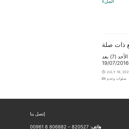
الملء
 ذات صلة
خدمة الأحد (7) بعد
JULY 19, 202
صلوات وخدم
إتصل بنا
هاتف
: 820527 – 806882 8 00961