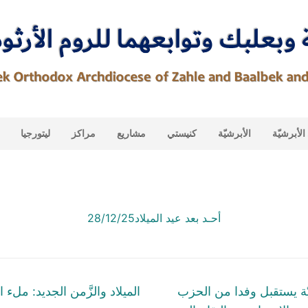
لأبرشيّة
الأبرشيّة
كنيستي
مشاريع
مراكز
ليتورجيا
أحـد بعد عيد الميلاد28/12/25
tion
Next
ّة يستقبل وفدا من الحزب
الميلاد والزَّمن الجديد: ملء ا
post: