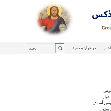
Skip
to
content
Search
أخبار
مواقع أرثوذكسية
for:
انوس
 شيلو
نديوس أسقف
 سلوان