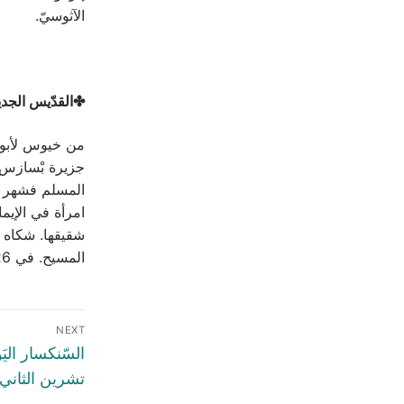
الآثوسيّ.
✤القدّيس الجديد
من خيوس لأبوين 
جزيرة بْسازس غ
المسلم فشهر إس
امرأة في الإي
شقيقها. شكاه ه
المسيح. في 26 تشرين الثاني 1807م جرى قتله رمياً بالرصاص ثم قُطع رأسه.
NEXT
تشرين الثاني 020