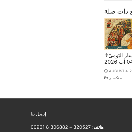
 ذات صلة
♱السّنكسار اليَوميّ
AUGUST 4, 
سنكسار
إتصل بنا
هاتف
: 820527 – 806882 8 00961