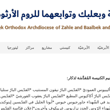
لأبرشيّة
الأبرشيّة
كنيستي
مشاريع
مراكز
ليتورجيا
م الكنيسة المُقدَّسَة تَذكار:
 أليبيوس العموديّ *القدّيس البارّ نيقون المستتيب *القدّيس البارّ ستلي
دّيس البارّ أكاكيوس المطيع *القدّيس البارّ يعقوب القورشيّ *القدّيس
ديد في الشّهداء جاورجيوس خيوس *أبونا الجليل في القدّيسين إينوك
ّهداء الرّوس الجدد نزاريوس غريبكوف وآخرون*إعلان قدّاسة القدّيس