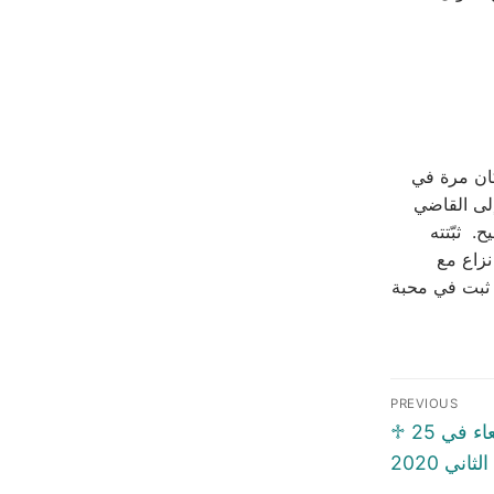
 كان مرة في
إلى القاضي
. ثبّتته
نزاع مع
. ثبت في محبة
Post
PREVIOUS
naviga
Previous
♱ السّنكسار اليَوميّ ♱ الأربعاء في 25
post:
اني 2020