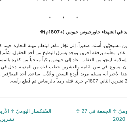
* * *
 في الشهداء جاورجيوس خيوس (+1807م)✤
مسيحيَّين. أُسند، صغيراً، إلى نجّار ماهر ليتعلم مهنة النجارة. فيما
ادر معلّمه برفقة آخرين ووجد يسرق البطيخ من أحد الحقول. سُلِّم 
لامه لينجو من العقاب. عاد إلى خيوس باكياً منتحباً من كفره بالمسيح
مان بيسوع. في سن الثانية والعشرين خطب فتاة من المدينة. دخل في 
ذا الأخير أنه مسلم مرتد. أُودع السجن وعُذِّب. ساعده أحد المعرِّفين
tion
Next
♱ السّنكسار اليَوميّ ♱ الجمعة في 27
post:
2
تشرين الث