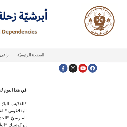
الصفحة الرئيسيّة
راعي ا
في هذا اليوم تُقي
*القدّيس البارّ
البفلاغوني *الق
الفارسيّ *الج
إيركوتسك *الش