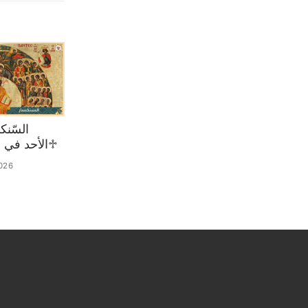
♱الأحد في 02 آب 2026
026