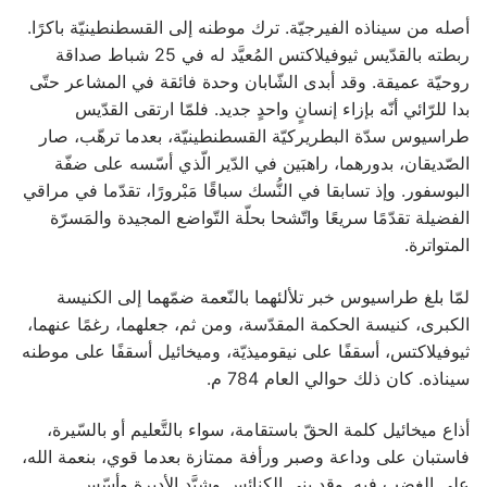
أصله من سيناذه الفيرجيّة. ترك موطنه إلى القسطنطينيّة باكرًا.
ربطته بالقدّيس ثيوفيلاكتس المُعيَّد له في 25 شباط صداقة
روحيّة عميقة. وقد أبدى الشّابان وحدة فائقة في المشاعر حتّى
بدا للرّائي أنّه بإزاء إنسانٍ واحدٍ جديد. فلمّا ارتقى القدّيس
طراسيوس سدّة البطريركيّة القسطنطينيّة، بعدما ترهّب، صار
الصّديقان، بدورهما، راهبَين في الدّير الّذي أسّسه على ضفّة
البوسفور. وإذ تسابقا في النُّسك سباقًا مَبْرورًا، تقدّما في مراقي
الفضيلة تقدّمًا سريعًا واتّشحا بحلّة التّواضع المجيدة والمَسرّة
المتواترة.
لمّا بلغ طراسيوس خبر تلألئهما بالنّعمة ضمّهما إلى الكنيسة
الكبرى، كنيسة الحكمة المقدّسة، ومن ثم، جعلهما، رغمًا عنهما،
ثيوفيلاكتس، أسقفًا على نيقوميذيّة، وميخائيل أسقفًا على موطنه
سيناذه. كان ذلك حوالي العام 784 م.
أذاع ميخائيل كلمة الحقّ باستقامة، سواء بالتَّعليم أو بالسّيرة،
فاستبان على وداعة وصبر ورأفة ممتازة بعدما قوي، بنعمة الله،
على الغضب فيه. وقد بنى الكنائس وشيَّد الأديرة وأسّس