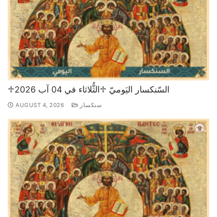
♱السّنكسار اليَوميّ ♱الثُّلاثاء في 04 آب 2026
سنكسار
AUGUST 4, 2026