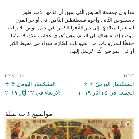
هذا وأنّ جمجمة القدّيس الّتي سبق أن قدّمها الأمبراطور
باسيليوس الثّاني وأخوه قسطنطين الثّامن، في أواخر القرن
العاشر الميلاديّ، إلى دير اللّافرا الكبير، في جبل آثوس، لا زالت
موضع إكرام هناك إلى اليوم، وهي تُجري عجائب عدّة، لا سيّما
حفظًا للمزروعات من الحيوانات الضّارّة، سواء في محيط الدّير
أو في المواضع الّتي تُرسَل إليها.
Post
PREVIOUS
NEXT
navigation
Previous
Next
♱ السّنكسار اليَوميّ ♱
♱ السّنكسار اليَوميّ ♱
post:
post:
الجمعة في ۲٤ أيّار ٢٠١٩
الأربعاء في ۲۲ أيّار ٢٠١٩
مواضيع ذات صلة