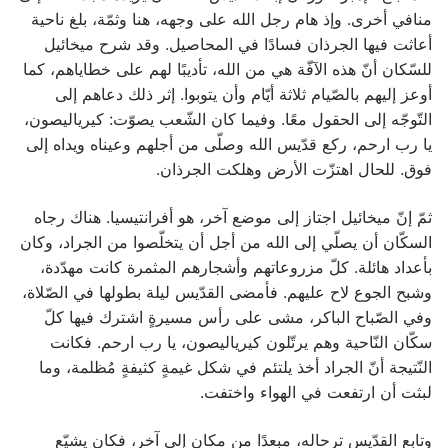
منافي أخرى. وإذ هام رجل الله على وجهه، هنا وثمّة، بلغ ناحية
أعاثت فيها الجرذان فسادًا في المحاصيل. وقد شرح ميخائيل
للسّكان أنّ هذه الآفّة هي من الله، تأديبًا لهم على خطاياهم، كما
أوعز إليهم بالصّيام ثلاثة أيّام وأن يتوبوا. إثر ذلك دعاهم إلى
التّوجّه إلى الحقول معًا. وفيما كان الشّعب يصوّت: كيرياليصون،
يا رب ارحم، ركع قدّيس الله وصلّى من أجلهم وعيناه ويداه إلى
فوق. للحال اهتزّت الأرض وهلكت الجرذان.
ثمّ إنّ ميخائيل اجتاز إلى موضع آخر، هو أفرانتيسيا. هناك رجاه
السكّان أن يصلّي إلى الله من أجل أن يتخلّصوا من الجراد، وكان
بأعداد هائلة. كلّ مزروعاتهم وأشجارهم المثمرة كانت مهدّدة،
وشبح الجوع لاح عليهم. فأمضى القدّيس ليلة بطولها في الصّلاة،
وفي الصّباح الباكر، مشى على رأس مسيرةٍ اشترك فيها كلّ
سكّان النّاحية وهم يرتّلون كيرياليصون، يا رب ارحم. فكانت
النّتيجة أنّ الجراد أخذ يلتئم في شكل غيمةٍ كثيفةٍ مُظلمة، وما
لبثت أن ارتفعت في الهواء واختفت.
وتابع القدّيس ترحاله، مبعدًا من مكان إلى آخر، فكان يشيّع