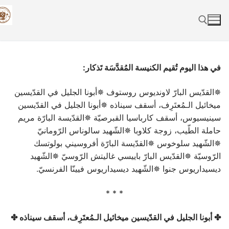
Skip
to
content
Search for:
في هذا اليوم تُقيم الكنيسة المُقدَّسَة تَذكار:
✵القدّيس البارّ لاونديوس روستوف ✵أبونا الجليل في القدّيسين
ميخائيل الـمُعتَرِف، أسقف سيناذه ✵أبونا الجليل في القدّيسين
سينيسيوس، أسقف كارباسيا القبرصيّة ✵القدّيسة البارّة مريم
حاملة الطّيب، زوجة كلاوبا ✵الشّهيد سالوناس الرّومانيّ
✵الشّهيد سلوخوس ✵القدّيسة البارّة أفروسيني بولوتسك
الرّوسيّة ✵القدّيس البارّ باييسي غاليتش الرّوسيّ ✵الشّهيد
ديسيداريوس جنوا ✵الشّهيد ديسيداريوس فيينّا الفرنسيّ.
* * *
✤ أبونا الجليل في القدّيسين ميخائيل الـمُعتَرِف، أسقف سيناذه ✤