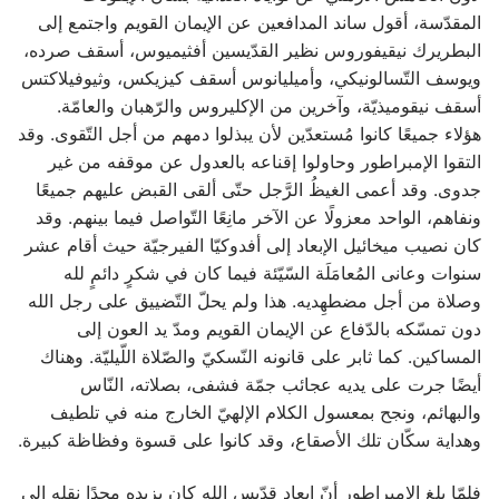
المقدّسة، أقول ساند المدافعين عن الإيمان القويم واجتمع إلى
البطريرك نيقيفوروس نظير القدّيسين أفثيميوس، أسقف صرده،
ويوسف التّسالونيكي، وأميليانوس أسقف كيزيكس، وثيوفيلاكتس
أسقف نيقوميذيّة، وآخرين من الإكليروس والرّهبان والعامّة.
هؤلاء جميعًا كانوا مُستعدّين لأن يبذلوا دمهم من أجل التّقوى. وقد
التقوا الإمبراطور وحاولوا إقناعه بالعدول عن موقفه من غير
جدوى. وقد أعمى الغيظُ الرَّجل حتّى ألقى القبض عليهم جميعًا
ونفاهم، الواحد معزولًا عن الآخر مانِعًا التّواصل فيما بينهم. وقد
كان نصيب ميخائيل الإبعاد إلى أفدوكيّا الفيرجيّة حيث أقام عشر
سنوات وعانى المُعامَلَة السّيّئة فيما كان في شكرٍ دائمٍ لله
وصلاة من أجل مضطهِديه. هذا ولم يحلّ التّضييق على رجل الله
دون تمسّكه بالدّفاع عن الإيمان القويم ومدّ يد العون إلى
المساكين. كما ثابر على قانونه النّسكيّ والصّلاة اللّيليّة. وهناك
أيضًا جرت على يديه عجائب جمّة فشفى، بصلاته، النّاس
والبهائم، ونجح بمعسول الكلام الإلهيّ الخارج منه في تلطيف
وهداية سكّان تلك الأصقاع، وقد كانوا على قسوة وفظاظة كبيرة.
فلمّا بلغ الإمبراطور أنّ إبعاد قدّيس الله كان يزيده مجدًا نقله إلى