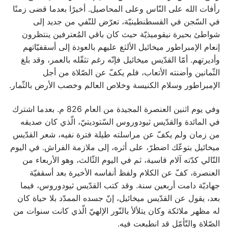
رأفات الله على النّاس وعلى المحاصيل. أخيرًا بعدما قضى زمنًا
في السّجن في القسطنطينيّة، تعرّض للنّفي من جديد إلى
شواطئ بحيرة نيقوميذيّة حيث كان باقي المُعترفين ينتظرون
إنعام الإمبراطور ميخائيل الألثغ عليهم بالعودة إلى أسقفيّاتهم
وأديرتهم. أمّا القدّيس ميخائيل فإنّه رغم تثقّله بالعمر، وقد بلغ
الثّمانين وأضنته الأتعاب، فلم يكفّ عن الصّلاة من أجل
الإمبراطور وسلام الكنيسة وخلاص العالم وخصب الأرض بالثّمار.
وفي يوم اثنين العنصرة المجيدة من العام 826 م. بعدما اشترك
في المائدة والقدّيس ثيودوروس السّتوديتيّ، الّذي كان صديقه
من زمان ولم يكفّ عن مراسلته طيلة فترة نفيه، شعر القدّيس
ميخائيل بتوعّك اضطرّ، على أثره، إلى ملازمة الفراش. في اليوم
التّالي كدّته آلام قاسية، ثم في اليوم الثّالث، وهو الأربعاء من
العنصرة، كفّ عن الكلام ولفظ أنفاسه الأخيرة بعد أسقفيّة
جهاديّة دامت أربعين سنة. وقد كتب القدّيس ثيودوروس، فيما
بعد، يقول عن القدّيس ميخائيل، إنّ جسده الممدّد بلا حياة كان
له مظهر ملائكة وكان يتلألأ بالنّور الإلهيّ الّذي كانت سنوات من
الصّلاة والتّأمّل قد انطبعت فيه.