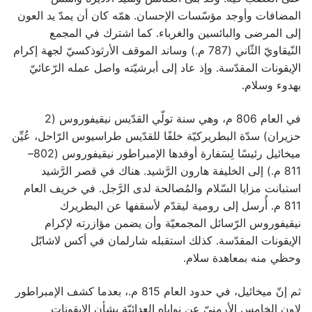
المضافات وأوجد مؤسّسات الإحسان. همّه كان أن يمدّ يد العون
إلى المرضى والبائسين والغرباء. كما اشترك في المجمع
النّيقاويّ الثّاني (787 م.) وساند الموقف الأرثوذكسيّ لجهة إكرام
الإيقونات المقدّسة. وإذ عاد إلى أبرشيّته واصل عمله الرّعائيّ
بهدوء وسلام.
في العام 806 م، وهي سنة تولّي القدّيس نيقيفوروس (2
حزيران) سدّة البطريركيّة خلفًا للقدّيس طراسيوس الرّاحل، عُيِّن
ميخائيل رئيسًا لِسَفارة أوفدها الإمبراطور نيقيفوروس (802–
811 م.) إلى الخليفة هارون الرَّشيد. هناك في قصر الرَّشيد
استبانت مزايا السّلام والمُصالحة لدى الرَّجل. في خريف العام
811 م. أُرسل إلى رومية ليقدّم لأسقفها عن البطريرك
نيقيفوروس الرّسائل المجمعيّة وأن يضمن مؤازرته لإكرام
الإيقونات المقدّسة. كذلك استقبله شارلمان في أكس لاشابّل
وحظي منه بمعاهدة سلام.
ثم إنّ ميخائيل، في حدود العام 815 م.، بعدما كشف الإمبراطور
لاون الخامس الأرمنيّ عن نواياه العدائيّة بشأن الإيقونات