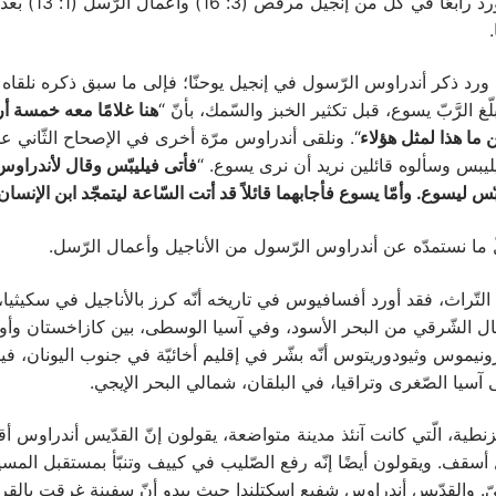
بطرس، فيما ورد رابعًا في كلّ من
كر أندراوس الرّسول في إنجيل يوحنّا؛ فإلى ما سبق ذكره نلقاه 
هنا
غلامًا معه خمسة أ
ما هذا لمثل هؤلاء
“. ونلقى أندراوس مرّة أخرى في الإصحاح الثّاني ع
فيليبس وسألوه قائلين نريد أن نرى يسوع. “
فأتى فيليبّس وقال لأندراوس 
س ليسوع. وأمّا يسوع فأجابهما قائلاً قد أتت السّاعة ليتمجّد ابن الإنسان
تمدّه عن أندراوس الرّسول من الأناجيل وأعمال الرّسل.
اث، فقد أورد أفسافيوس في تاريخه أنّه كرز بالأناجيل في سكيثيا، 
ال الشّرقي من البحر الأسود، وفي آسيا الوسطى، بين كازاخستان وأو
ونيموس وثيودوريتوس أنّه بشّر في إقليم أخائيّة في جنوب اليونان، فيم
آسيا الصّغرى وتراقيا، في البلقان، شمالي البحر الإيجي.
الّتي كانت آنئذ مدينة متواضعة، يقولون إنّ القدّيس أندراوس أقا
أسقف. ويقولون أيضًا إنّه رفع الصّليب في كييف وتنبّأ بمستقبل المسيح
ّ. والقدّيس أندراوس شفيع اسكتلندا حيث يبدو أنّ سفينة غرقت بالق