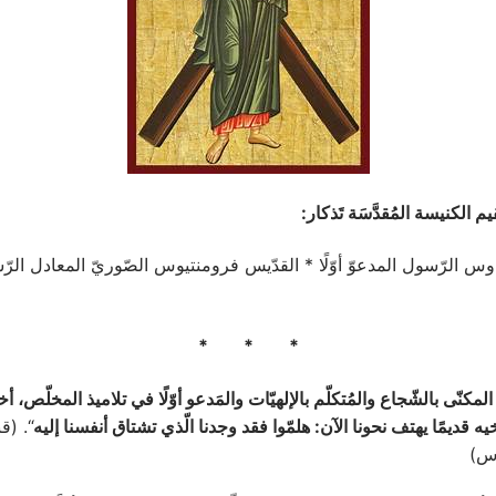
م الكنيسة المُقدَّسَة تَذكار:
وس الرّسول المدعوّ أوّلًا * القدّيس فرومنتيوس الصّوريّ المعادل الر
* * *
لمكنّى بالشّجاع والمُتكلّم بالإلهيّات والمَدعو أوّلًا في تلاميذ المخلّص، أ
ه قديمًا يهتف نحونا الآن: هلمّوا فقد وجدنا الّذي تشتاق أنفسنا إليه
“. (ق
وس)