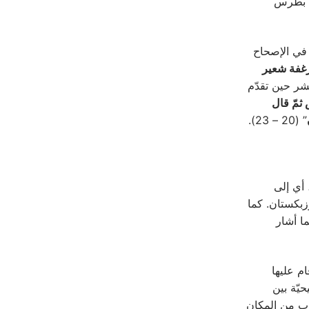
 إنجيل مرقص (3: 16) وأعمال الرّسل (1: 13) بعد بطرس
في الإصحاح
رغفة شعير
شر حين تقدّم
ثمّ قال
” (20 – 23).
أي إلى
زبكستان. كما
ا أشار
م عليها
يّة بين
رب من المكان