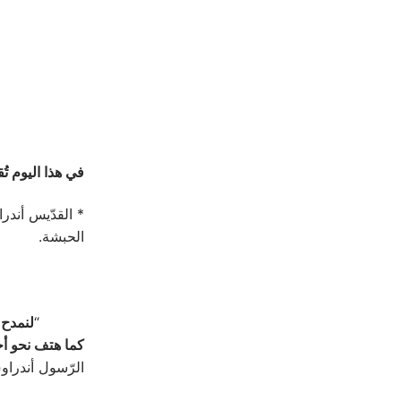
في هذا اليوم تُقي
* القدّيس أندرا
الحبشة.
“
لنمدح ا
كما هتف نحو أخي
الرّسول أندرا