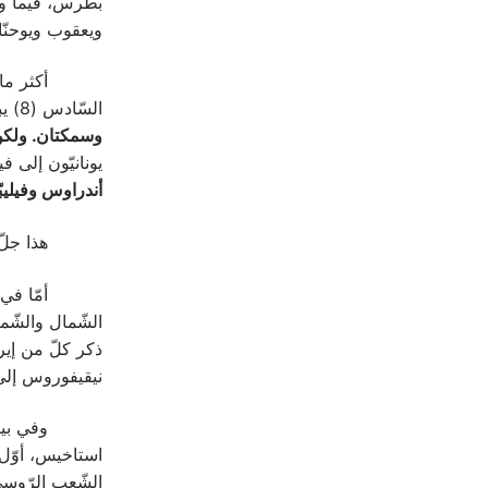
ويعقوب ويوحنّا.
أكثر ما ورد ذ
السّادس (8) يبلّغ الرَّبّ يسوع، قبل تكثير الخبز والسّمك، بأنّ “
وسمكتان. ولكن 
يونانيّون إلى 
أندراوس وفيليبّ
هذا جلّ ما نس
أمّا في التّر
الشّمال والشّم
ذكر كلّ من إير
نيقيفوروس إلى 
وفي بيزنطية، 
استاخيس، أوّل 
الشّعب الرّوسي