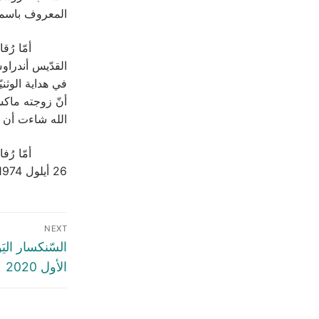
المعروف باسمه
أمّا رُقاد ال
في هداية الوثن
أنّ زوجته ماكس
الله شاءت أن ي
أمّا رُفات ال
26 أيلول 1974، فيما بقيت له يد في موسكو والبقيّة هنا وهناك.
NEXT
الأول 2020