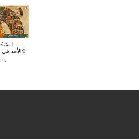
♱الأحد في 02 آب 2026
026