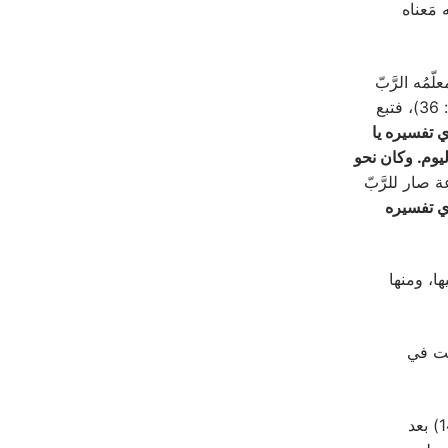
مَعناه
 يوم نظر فيه معلّمُه الرَّبّ
” (يوحنّا 1: 36)، فتبع
ي تفسيره يا
ليوم. وكان نحو
 صار للرَّبّ
ذي تفسيره
، ومنها
 1: 16)، وكان له بيت في
ورد اسمه ثانيًا في لائحة الرّسل، في كلّ من إنجيلَي متّى (10: 2) ولوقا (6: 14) بعد