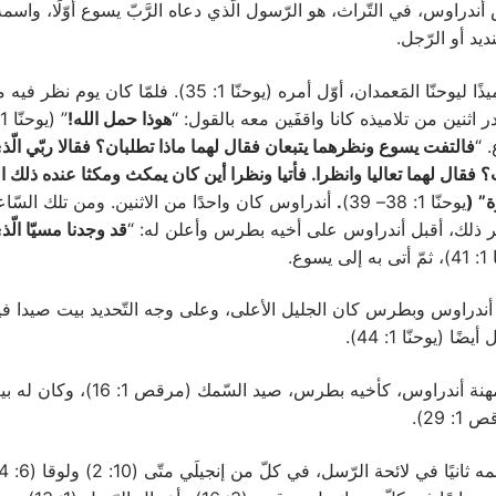
س، في التّراث، هو الرّسول الّذي دعاه الرَّبّ يسوع أوّلًا، واسمه 
ديد أو الرّجل.
كان تلميذًا ليوحنّا المَعمدان، أوّل أمره (يوحنّا 1: 35). فلمّا كان
ر اثنين من تلاميذه كانا واقفَين معه بالقول: “
هوذا حمل الله!
. “
فالتفت يسوع ونظرهما يتبعان فقال لهما ماذا تطلبان؟ فقالا ربّي الّذ
 فقال لهما تعاليا وانظرا. فأتيا ونظرا أين كان يمكث ومكثا عنده ذلك ا
ة” (
يوحنّا 1: 38– 39)
.
أندراوس كان واحدًا من الاثنين. ومن تلك السّاعة
إثر ذلك، أقبل أندراوس على أخيه بطرس وأعلن له: “
قد وجدنا مسيّا الّ
 يسوع.
 وبطرس كان الجليل الأعلى، وعلى وجه التّحديد بيت صيدا فيها
ا (يوحنّا 1: 44).
كانت مهنة أندراوس، كأخيه بطرس، صيد السّمك (مرقص
 29).