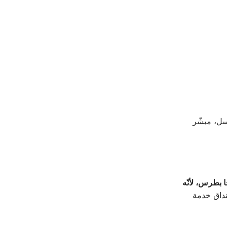
ّسل، مبشّر
خا بطرس، لأنّه
نداق خدمة