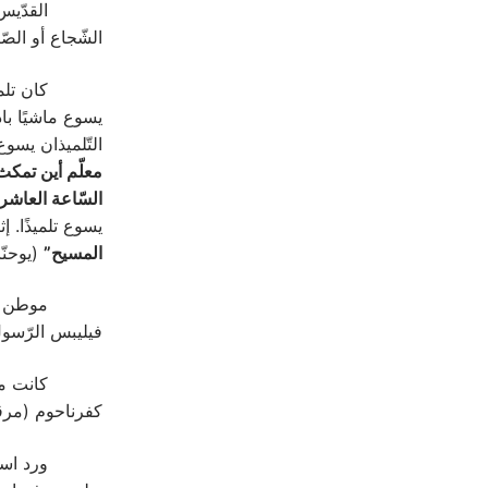
القدّيس أندراو
الشّجاع أو الصّن
يسوع ماشيًا باد
التّلميذان يسوع
معلّم أين تمكث؟
السّاعة العاشر
يسوع تلميذًا. 
المسيح”
(يوحنّا 1: 41)، ثمّ أتى به إلى
موطن أندراوس
فيليبس الرّسول أيضً
كفرناحوم (مرقص 1: