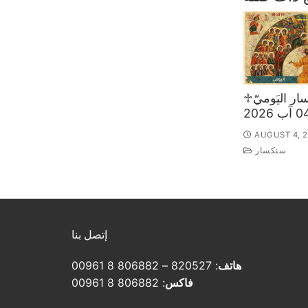
♱السّنكسار اليَوميّ
AUGUST 4, 
سنكسار
إتصل بنا
هاتف
: 820527 – 806882 8 00961
فاكس
: 806882 8 00961