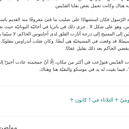
 هناك وكانت تحمل بعض بقايا القدّيس.
رّسول فكان استشهادًا على صليب ما فتئ معروفًا منذ القديم باس
القدّيس أندراوس، وهو على شكل X . جرى ذلك في باتريا في أخائيّة اليونانيّة
يّين إلى المسيح إلى درجة أثارت القلق لدى أجايتوس الحاكم، لا سيّما
يمللا قد وقعت في المسيحيّة هي أيضًا. وكان صَلب أندراوس مقلوبًا. ل
قضي الحاكم بعد ذلك بقليل عقابًا.
قدّيس فتوزّعت في أكثر من مكان، إلّا أنّ جمجمته عادت أخيرًا إلى
tion
Next
♱ السّنكسار اليَوميّ ♱ الثلاثاء في 1 كانون
post:
مواضيع