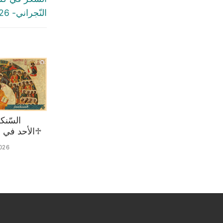
النّجراني- 26 أيّار 2022
♱الأحد في 02 آب 2026
026