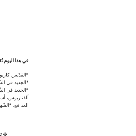
في هذا اليوم تُقي
*القدّيس كاربو
*الجديد في الش
*الجديد في الشّ
ألفتاريوس، أسقف
المدافع. *الشّ
✤
ت