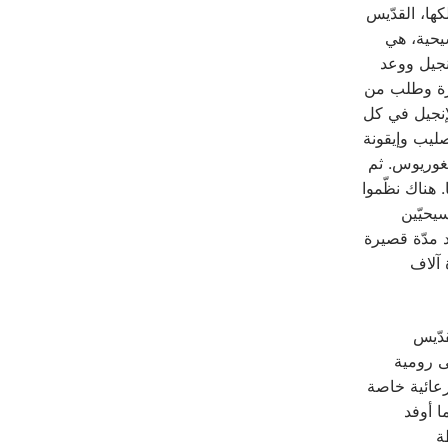
ها، القدّيس
سيحية، هي
إنجيل ووعد
زيرة وطلب من
لإنجيل في كل
صليب وإيقونة
يغوريوس. ثم
 هناك نظّموا
يحيّين
د مدّة قصيرة
اد العام 597م إذا بعشرة آلاف
دّيس
لاميذه إلى رومية
رعائية خاصة
ا أوفد
ة