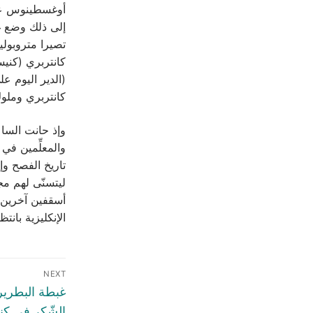
أوغسطينوس على 
إلى ذلك وضع غر
تصيرا متروبول
كانتربري (كني
(الدير اليوم ع
كانتربري وملوك
وإذ حانت الساع
والمعلِّمين في
تاريخ الفصح وإ
ليتسنّى لهم مج
أسقفين آخرين و
الإنكليزية بانتظام. 
NEXT
غبطة البطريرك
الشّكر في كن