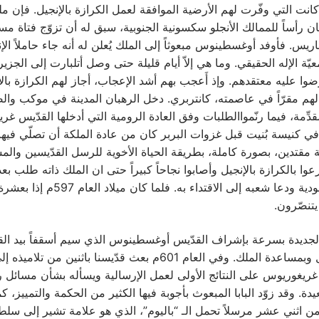
ت التي وفّرت لهم الأرضية الموافقة لعمل الكرازة بالإنجيل. فإن ملك
ان رأساً للممالك الأنجلو سكسونية الجنوبية، سبق له أن تزوّج فتاة م
باريس. فأوفد أوغسطينوس مبعوثاً إلى الملك يُعلن له أنه جاء حاملاً ال
معيّة الإله الحقيقي. وما هي إلاّ أيام قليلة حتى وصل أتلبارت إلى الج
ضوا عليه معتقدهم. وإذ أَعجب بهم أشد الإعجاب، أجاز لهم الكرازة با
ً لهم مقرّاً في عاصمته، كانتربري. دخل الرهبان المدينة في موكب وال
دِّمة، فيما رنّمواالطلبات وفق العادة الرومية التي أدخلها القدّيس غر
في كنيسة بُنيت قبل غزوات البربر كان من عادة الملكة أن تصلّي فيها.
ية مقتدين، بصورة كاملة، بطريقة الحياة الأخوية للرسل القدّيسين والمس
عوا بالكرازة بالإنجيل وأصابوا نجاحاً كبيراً حتى ان الملك ذاته طلب بع
أن يقتبل المعمودية ودعا شعبه إلى الاقتداء به. فلما كان ميل
تنصّرون.
لجديدة بسرعة بإشراف القدّيس أوغسطينوس الذي سيم أسقفاً بيد الق
فيرجيلوس آرل وبمساعدة الملك. وفي العام 601م بعث قدّيسنا باثنين من ت
 غريغوريوس على النتائج الأولى لعمل الإرسالية ويسأله بشأن مسائل 
عيدة. وقد زوّد البابا المبعوث بأجوبة فيها الكثير من الحكمة والتمييز، كم
ن اثني عشر مرسلاً تحمل الـ “باليوم”، الذي هو علامة تشير إلى سلط