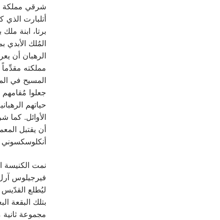
شرقي مملكة كان
أتلبارت الذي ك
برتا، ابنة ملك 
المُلك الأبدي ب
الرهبان أن يعر
مملكته مقدِّما
المسيح في المق
جعلوا مُقامهم 
حياتهم الرهبان
الأوائل. كما شر
أنكلوسكسوني ي
نمت الكنيسة ا
ليُطلع القدّيس
بتلك البقعة الب
مجموعة ثانية م