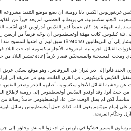
دّيس غريغوريوس الكبير، بابا رومية، أن يضع موضع التنفيذ مشروعه 
شعوب الأنجلو سكسونية، في بريطانيا العظمى، لم يجد خيراً من القدّي
د إليه المهمّة. هذا كان عميداً لدير القدّيس أندراوس الذي أسّسه ال
تلة كيليوس. كانت مهمّة أوغسطينوس أن يوجّه فريقاً من أربعين راهبا
يتولّون العمل. يشار إلى أن البريطانيين (Bretons) سبق لهم أن اهتدوا 
غزوات القبائل الجرمانية المعروفة بالأنجلو سكسونية اجتاحت البلاد ف
ي ومحت المسيحية والمسيحيّين فصار لازماً إعادة تبشير البلاد من جد
ن الجدد فأتوا إلى دير ليران في البروفانس، وهو موقع نسكي عريق ا
بل القدّيس باتريكيوس، في القرن الفائت، وهو في طريقه إلى إيرلند
 عن وحشية القبائل الأنجلو سكسونية، أصابهم الذعر وصِغر النفس، فق
 من حيث أتوا. وقد أوفدوا القدّيس أوغسطينوس إلى رومية لإطلاع البا
 مناسباً. لكن لم يطل الوقت حتى عاد أوغسطينوس حاملاً رسالة من ال
هم على إتمام مهمّتهم بعون الله. كذلك حمل أوغسطينوس رسائل بابوية 
ل وحكّام الفرنجة.
لمرسلون المسير فشتّوا في باريس ثم اجتازوا المانش وجاؤوا إلى جزير