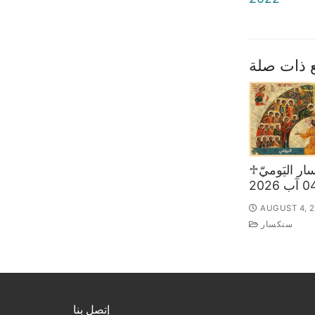
 ذات صلة
♱السّنكسار اليَوميّ
AUGUST 4, 
سنكسار
إتصل بنا