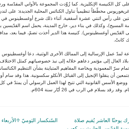
كل الكنيسة الإنكليزية. كما زُوِّدت المجموعة بالأواني المقدّسة ورف
يغوريوس مخطّطاً تنظيمياً تناول الكنائس المحلية الجديدة: على لند
يتين على رأس اثنتي عشرة أسقفية. أثناء ذلك شرع أوغسطينوس في بنا
سة المسيح)، وكذلك في بناء دير، خارج المدينة، يحمل اسم القدّيسي
لى القدّيس أوغسطينوس). كنيسة هذا الدير أخذت تضمّ، فيما بعد، مدا
 كانتْ.
ة لمدّ عمل الإرسالية إلى الممالك الأخرى الوثنية، دعا أوغسطينوس ا
 بلاد الغال إلى مؤتمر دعاهم خلاله إلى نبذ خصوصياتهم كمثل الاختلاف
تمام سرّ المعمودية وبخاصة المفاهيم المتباينة بشأن التنظيم الكنائسا
تمعين أن ينقلوا الإنجيل إلى القبائل الأنكلو سكسونية. هذا وقد سام
وضع الأسس القانونية التي تتيح لهذا العمل الرسولي أن يمتدّ في كل ا
وقد رقد بسلام في الرب في 26 أيّار سنة 604م.
tion
Next
 يوحنّا العاشر يُقيم صلاة
post:
يسة القدّيس الحارث بن كعب