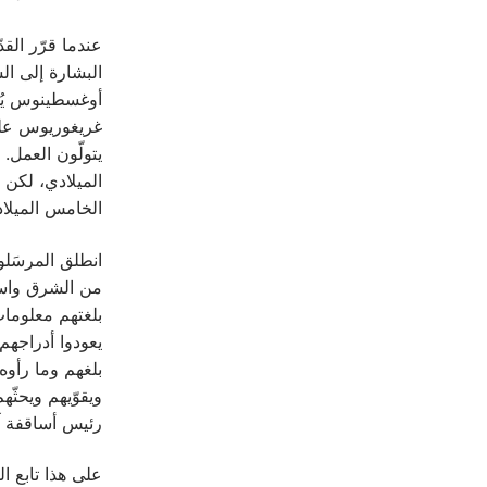
عندما قرّر الق
البشارة إلى ال
أوغسطينوس يُسن
غريغوريوس على 
الميلادي، لكن 
الخامس الميلاد
انطلق المرسَلو
من الشرق واستق
بلغتهم معلومات
يعودوا أدراجهم
بلغهم وما رأوه
ويقوّيهم ويحثّ
رئيس أساقفة آر
على هذا تابع ا