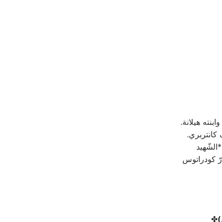
بنته هيلانة.
 كانتربري.
الشّهيد
ارّ كودراتوس
‏✤