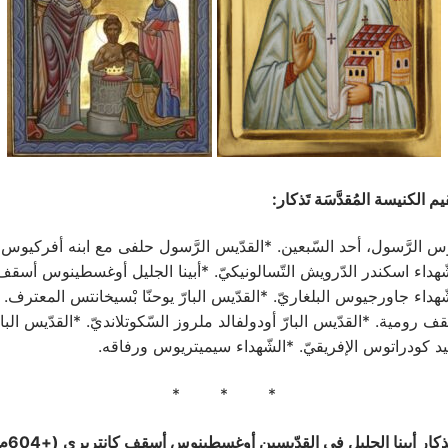
م الكنيسة المُقدَّسَة تَذكار:
س الرَّسول، أحد السّبعين. *القدّيس الرَّسول حلفى مع ابنه أفركيوس وا
ّهداء اسكندر الدّرويش التّسالونيكيّ. *أبينا الجليل أوغسطينوس أسقف
هداء جاورجيوس البلغاريّ. *القدّيس البارّ يوحنّا بْسيخانتس المعترف. *
 رومية. *القدّيس البارّ أودولفالد ملروز السّكوتلانديّ. *القدّيس الب
هيد كودراتوس الإفريقيّ. *الشّهداء سيميتريوس ورفاقه.
* * *
ذكار أبينا الجليل في القدّيسين أوغسطينوس أسقف كانتربري (+604م)