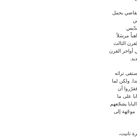
القاضي بحمل
س
قدّيس
ً مرسَلاً
للمسيح منذ القرن الثالث
ي أواخر القرن
يد.
ستقى تراثه
ا. ولكن لما
رّروا أن
با على ما
بابا يشجّعهم
موجّهة إلى
ة تانيت،