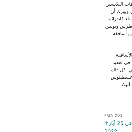
ات القدّيسين.
ن ويورك أن
ء كاتدرائية
ن بطرس وبولس
فن أساقفة
لأساقفة
 في تحديد
ني. كل ذلك
 أوغسطينوس
لبلاد
Post
PREVIOUS
naviga
Previous
♱السّنكسار اليَوميّ ♱الأربعاء في 25 أيّار
post:
2022