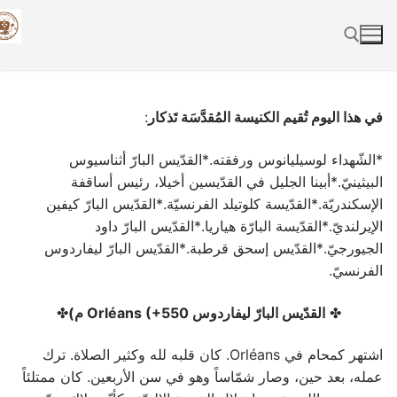
Skip
to
content
Search for:
في هذا اليوم تُقيم الكنيسة المُقدَّسَة تَذكار
:
*الشّهداء لوسيليانوس ورفقته.*القدّيس البارّ أثناسيوس
البيثينيّ.*أبينا الجليل في القدّيسين أخيلا، رئيس أساقفة
الإسكندريّة.*القدّيسة كلوتيلد الفرنسيّة.*القدّيس البارّ كيفين
الإيرلنديّ.*القدّيسة البارّة هياريا.*القدّيس البارّ داود
الجيورجيّ.*القدّيس إسحق قرطبة.*القدّيس البارّ ليفاردوس
الفرنسيّ.
✤
القدّيس البارّ ليفاردوس
(+550 م)
Orléans
✤
اشتهر كمحام في Orléans. كان قلبه لله وكثير الصلاة. ترك
عمله، بعد حين، وصار شمّاساً وهو في سن الأربعين. كان ممتلئاً