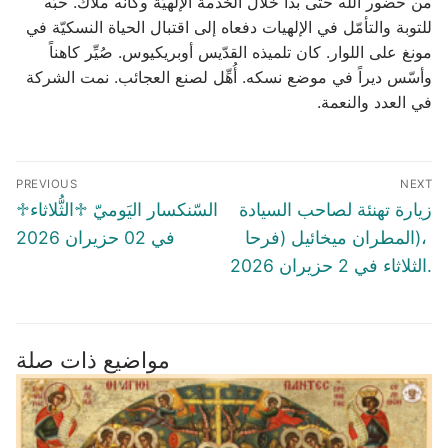
من حضور الله حتى بدا خلال الخدمة الإلهيّة وكأنّه ملاك. حبّه
للتوبة والتأمّل في الإلهيات دفعاه إلى اقتبال الحياة النسكيّة في
مونغ على اللوار. كان تلميذه القدّيس أوبريكيوس. صُيِّر كاهناً
وأسّس ديراً في موضع نسكه. أُهِّل لصنع العجائب. نمت الشركة
في العدد والنعمة.
Post
PREVIOUS
NEXT
navigation
Previous
Next
زيارة تهنئة لصاحب السيادة
♱السّنكسار اليَوميّ ♱الثُّلاثاء
post:
post:
المطران ميخائيل (فرحا)،
في 02 حزيران 2026
الثلاثاء في 2 حزيران 2026.
مواضيع ذات صلة