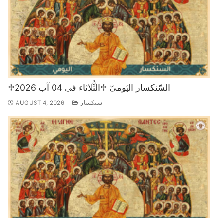
♱السّنكسار اليَوميّ ♱الثُّلاثاء في 04 آب 2026
سنكسار
AUGUST 4, 2026