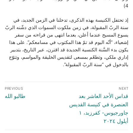
4)
إذ تحتفل الكنيسة بهذه الذكرى، تدخلنا في الزمن الجديد، في
سنة الربّ المقبولة، في زمن ملكوت السموات الذي دشّنه الربّ
يسوع المسيح عندما أعلن، بعدما انتهى من قراءته من سفر
إشعياء، “أنّه اليوم قد تمّ هذا المكتوب في مسامعكم”. على هذا
يكون بدء السَّنة الكنسية الجديدة قد اقترن، عبر التاريخ، بتدبير
إداري ملكي، وتطعّم بمسعى لتقديس الخليقة والمواسم، وتتوّج
بالدخول في “سنة الربّ المقبولة”.
Post
PREVIOUS
NEXT
navigation
Previous
Next
قداس الأحد العاشر بعد
طالبو الله
post:
post:
العنصرة في كنيسة القديس
جاورجيوس- كفرزبد، ١
أيلول ٢٠٢٤