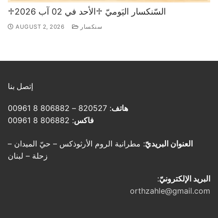
♱السّنكسار اليَوميّ ♱الأحد في 02 آب 2026
سنكسار
AUGUST 2, 2026
إتصل بنا
هاتف
: 820527 – 806882 8 00961
فاكس
: 806882 8 00961
العنوان البريديّ
: مطرانية الروم الأرثوذكس – حيّ الميدان –
زحلة – لبنان
البريد الإلكترونيّ
:
orthzahle@gmail.com