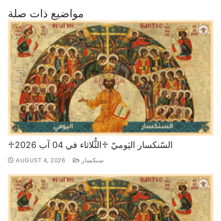
مواضيع ذات صلة
♱السّنكسار اليَوميّ ♱الثُّلاثاء في 04 آب 2026
سنكسار
AUGUST 4, 2026