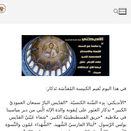
Skip
to
content
Search for:
في هذا اليوم تُقيم الكنيسة المُقدَّسَة تَذكار:
*الأنديكتي: بِدِء السَّنة الكنسيّة. *القدّيس البارّ سمعان العموديّ
الكبير.* تذكار العثور على إيقونة والدة الإله الّتي من دير مياسينا
في ملاطية. *حريق القسطنطينيّة الكبير. *شفاء عَيْنَيْ القدّيس
بولس الرَّسول. *آيثالا الفارسيّ الشَّهيد. *الشُّهَداء عَمّون والنِّسوَة