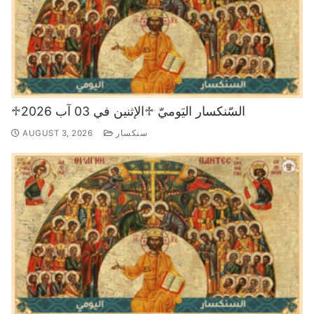
♱السّنكسار اليَوميّ ♱الإثنين في 03 آب 2026
سنكسار
AUGUST 3, 2026