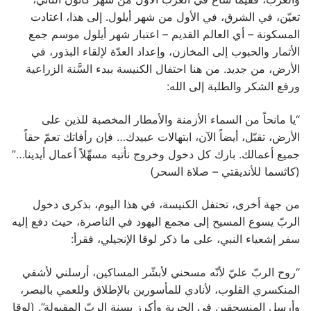
تعيّن، في الشرق، في الأول من شهر أيلول. إلى هذا، اعتادت
المسكونة – أي العالم القديم – اعتبار شهر أيلول موسم جمع
الأثمار والحبوب إلى المخازن، وإعداد العدّة لإلقاء البذور، في
الأرض، من جديد. من هنا احتفال الكنيسة ببدء السَّنة الزراعية
ورفع الشكر والطلبة إلى الله:
“يا مانحاً من السماء الأزمنة والأمطار المخصبة للذين على
الأرض، تقبّل، أيضاً الآن، ابتهالات عبيدك… فإن رأفاتك تعمّ حقاً
جميع أعمالك. بارك كل دخول وخروج نأتيه مسهِّلاً أعمال أيدينا…”
(كاثسما للأنديقتي – صلاة السحر)
من جهة أخرى، تحتفل الكنيسة، في هذا اليوم، بذكرى دخول
الربّ يسوع المسيح إلى مجمع اليهود في الناصرة، حيث دفع إليه
سفر إشعياء النبي، على ما ذكر لوقا الإنجيلي، فقرأ:
“روح الربّ عليّ لأنّه مسحني لأبشّر المساكين، أرسلني لأشفي
المنكسري القلوب، لأنادي للمأسورين بالإطلاق وللعمي بالبصر،
وأرسل المنسحقين في الحرية وأكرز بسنة الربّ المقبولة”. (لوقا