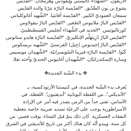
الأربعون. *الشُّهَداء كاليستي وإيفوذس وهرمجان. *القدِّيس
يشوع بن نون الصِّدّيق. *القدّيسة البارّة مَرْتا والدة القدّيس
سمعان العموديّ الكبير. *القدّيسة أفانثيا. *الشَّهيد أغاثوكلياس.
*القدّيس البارّ ملاتيوس الصّغير. *القدّيس البارّ نيقولاوس
كورتاليوتيس. *الجديد في الشُّهداء أنجليس القسطنطينيّ.
*القدّيس البارّ دْرِيتهَلْم الإنكليزيّ. *القدّيسة البارّة هايدو ستانوس.
*القدّيس البارّ إجيديوس (جِيل) الفرنسيّ. *الشَّهيد بريسكوس
كَبْوا. *القدّيسة البارّة فيرينا السّويسرانيّة. *الشَّهيدان مويسيس
وسارة الإسكندرانيّان. *الشَّهيدان أغابيوس الجنديّ وأخته تقلا.
✤ بدء السَّنة الجديدة‏✤
يُعرف بدء السَّنة الجديدة، في كنيستنا الأرثوذكسية، بـ
“الأنديكتي”، من اللفظة اليونانية “أنديقتيون”. اللفظة، في
الأساس، تعني حداً من الزمن يصدر فيه أمر عن الإرادة
الأمبراطورية يوجب على الرعيّة تسديد ضريبة خاصة بتغطية
النفقات العسكرية. كان ذلك يتمّ قبل الشتاء، بوقت قصير، من
كل سنة. ويبدو أنّه كان هناك أكثر من تاريخ للأنديقتي في الشرق
والغرب، ففيما شاع في الغرب الأول من شهر كانون الثاني،