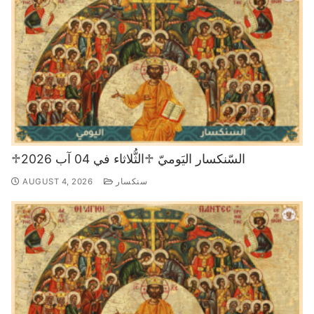
♱السّنكسار اليَوميّ ♱الثُّلاثاء في 04 آب 2026
سنكسار
AUGUST 4, 2026