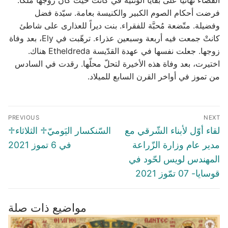
القضاء نهائياً على بقايا الوثنية في كانتْ حيث كان زوجها ملكاً.
فرضت أحكام الصوم الكبير والكنيسة بعامة. سيّدة فضل
وفضيلة. متّضعة مُحبَّة للفقراء. بنت ديراً للعذارى على شاطئ
كانتْ جمعت فيه أربعة وسبعين عذراء. ترهّبت في Ely، بعد وفاة
زوجها. جعلت نفسها في عهدة القدّيسة Etheldreda هناك.
اختيرت، بعد وفاة هذه الأخيرة لتحلّ محلّها. رقدت في السادس
من تموز في أواخر القرن السابع للميلاد.
Post
PREVIOUS
NEXT
navigation
Previous
Next
لقاء أوّل لأبناء الشّرقي مع
♱السّنكسار اليَوميّ♱ الثلاثاء
post:
post:
مدير عام وزارة الزّراعة
في 6 تموز 2021
المهندس لويس لحّود في
قوسايا- 07 تمّوز 2021
مواضيع ذات صلة