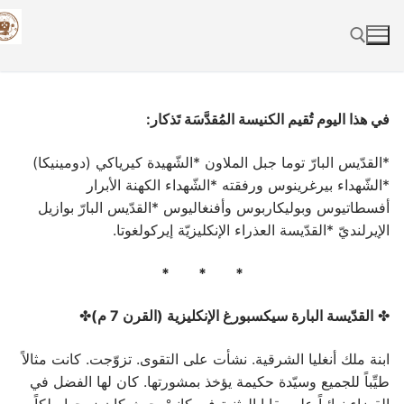
Skip
to
content
Search for:
في هذا اليوم تُقيم الكنيسة المُقدَّسَة تَذكار:
*القدّيس البارّ توما جبل الملاون *الشّهيدة كيرياكي (دومينيكا)
*الشّهداء بيرغرينوس ورفقته *الشّهداء الكهنة الأبرار
أفسطاتيوس وبوليكاربوس وأفنغاليوس *القدّيس البارّ بوازيل
الإيرلنديّ *القدّيسة العذراء الإنكليزيّة إيركولغوتا.
* * *
✤
القدّيسة البارة سيكسبورغ الإنكليزية (القرن 7 م)
✤
ابنة ملك أنغليا الشرقية. نشأت على التقوى. تزوّجت. كانت مثالاً
طيِّباً للجميع وسيّدة حكيمة يؤخذ بمشورتها. كان لها الفضل في