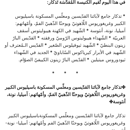
في هذا اليوم تُقيم الكنيسة المُقدَّسَة تَذكار:
*
تذكار جامع لآبائنا القدّيسين ومعلّمي المسكونة باسيليوس
الكبير وغريغوريوس اللّاهوتيّ ويوحنّا الذّهبيّ الفمّ، وأمّهاتهم:
آميليا، نونة، أنثوسة
*
الشّهيد في الكهنة هيبوليتوس أسقف
العربيّة
*
الشّهداء هيبوليتوس الرّوميّ ورفقته
*
القدّيس البارّ
زينون البنطيّ
*
الشّهيد ثيوفيلوس الصّغير
*
القدّيس الـمُعترف أو
الشّهيد في الأبرار كيرياكوس السّاباويّ
*
الجديد في الشّهداء
ثيودوروس ميتيلين
*
القدّيس البارّ زينون الكييفيّ الصوّام.
* * *
✤تذكار جامع لآبائنا القدّيسين ومعلّمي المسكونة باسيليوس الكبير
وغريغوريوس اللّاهوتيّ ويوحنّا الذّهبيّ الفمّ، وأمّهاتهم: آميليا، نونة،
أنثوسة✤
تذكار جامع لآبائنا القدّيسين ومعلّمي المسكونة‎باسيليوس الكبير
و‎غريغوريوس اللّاهوتيّ و‎يوحنّا الذّهبيّ الفم وأمّهاتهم: آميليا- نونة-
أنثوسة: