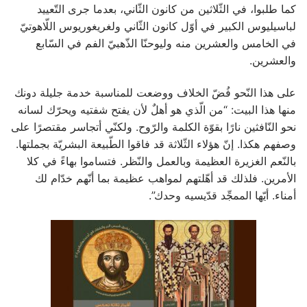
كما طلبوا، في الثّلاثين من كانون الثّاني، بعدما جرى التّعييد
لباسيليوس الكبير في أوّل كانون الثّاني ولغريغوريوس اللّاهوتيّ
في الخامس والعشرين منه وليوحنّا الذّهبيّ الفم في السّابع
والعشرين.
‏على هذا النّحو فُضّ الخلاف ووضعت للمناسبة خدمة جليلة دونك
منها هذا البيت: “من الّذي هو أهلٌ لأن يفتح شفتيه ويحرّك لسانه
نحو النّافثين نارًا ‏بقوّة الكلمة والرّوح. ولكنّي أتجاسر مقتصرًا على
وصفهم هكذا. إنّ هؤلاء الثّلاثة قد فاقوا الطّبيعة البشريّة بجملتها.
بالنّعم الغزيرة العظيمة وبالعمل والنّظر. فتساموا بهاءً في كلا
الأمرين. فلذلك قد أهّلتهم لمواهب عظيمة بما أنّهم خدّام لك
أمناء. أيّها الممجِّد قدّيسيه وحدك”.