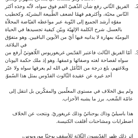
‏الفريق الثّاني رفع شأن الذّهبيّ الفم فوق سواه، لأنّه وجدَه أكثر
النّاس محبّة، وأكثرهم فهمًا لضعف الطّبيعة البشريّة. وكخطيب
مفوّه أرشد الجميع إلى التّوبة عبر مواعظه الفيّاضة المحلاّة
بالعسل. شرح الكلمة الإلهيّة وبيّن كيفية تجسيدها في الحياة
اليوميّة بمهارة لا يدانيه فيها أيّ من الأبوين الباقيين. وهو متفوّق
في البلاغة.
‏أمّا الفريق الثّالث فاعتبر القدّيس غريغوريوس اللّاهوتيّ أرفع من
سواه لفصاحة لغته وصفائها وعمقها. وهو إذ ملك حكمة اليونان
وبلاغتهم، بلغ درجة من التّأمّل في الله لم يعرفها سواه ولا عبّر
أحد غيره عن عقيدة الثّالوث القدّوس بمثل هذا السّموّ.
‏ولم يبق الخلاف في مستوى المعلّمين والمفكّرين بل انتقل إلى
عامّة الشّعب. برز ما يشبه الأحزاب.
هذا باسيليّ وذاك يوحنائيّ وذلك غريغوريّ. ونتجت عن الخلاف
اضطرابات ومشاحنات أقلقت الكنيسة.
إثر ذلك ظهر القدّيسون الثّلاثة للأسقف يوحنّا موروبوس،