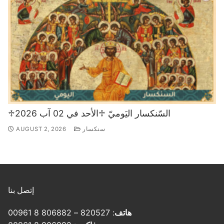
♱السّنكسار اليَوميّ ♱الأحد في 02 آب 2026
سنكسار
AUGUST 2, 2026
إتصل بنا
هاتف
: 820527 – 806882 8 00961