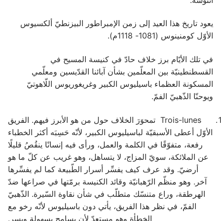
يعود تاريخ هذا العيد إلى زمن الإمبراطور البيزنطيّ ألكسيوس
الأوّل كومنينوس (1081- 1118م).
في تلك الأيّام برز خلاف حادّ في كنيسة المسيح في
القسطنطينيّة بين المعلّمين بشأن آبائنا القدّيسين ومعلّمي
المسكونة العظماء باسيليوس الكبير وغريغوريوس اللّاهوتيّ
ويوحنّا الذّهبيّ الفمّ.
Trois-lunes تمحوَرَ الخلاف حول من هو الأبرز فيهم. ‏الفريق
الأوّل أعطى الأسبقيّة لباسيليوس الكبير، لأنّه حَسِبَه أكثر الخطباء
رفعة، متفوّقًا في الكلمة والعمل، ورأى فيه إنسانًا ينقُصُ قليلًا
عن الملائكة، سويّ المزاج، لا يتساهل، وهو غريب عن كلّ ما هو
أرضيّ. وقد عرف كيف يفسِّر أسرار الطّبيعة كما لم يفسِّرها
آخر. وهو منظّم الرّهبانيّة وقائد الكنيسة برمّتها في صراعها ضدّ
الهرطقة، وراع متنسّك متطلّب في شأن نقاوة السّيرة. الذّهبيّ
الفمّ، في نظر هذا الفريق، يأتي دون باسيليوس لأنّه رخو مع
الخطأة وهو مستعدّ لأن يسامح بسهولةٍ ويسر.