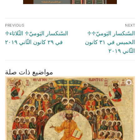
Post
PREVIOUS
NEXT
navigation
Previous
Next
♱السّنكسار اليَوميّ♱
♱السّنكسار اليَوميّ♱ الثّلاثاء
post:
post:
الخميس في ٣١ كانون
في ۲٩ كانون الثّاني ٢٠١٩
الثّاني ٢٠١٩
مواضيع ذات صلة