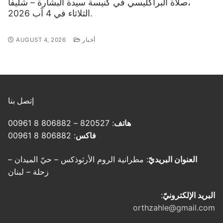
صلاة البراكليسي في كنيسة سيدة البشارة – شليفا،
الثلاثاء في 4 آب 2026.
أخبار
AUGUST 4, 2026
إتصل بنا
هاتف
: 820527 – 806882 8 00961
فاكس
: 806882 8 00961
العنوان البريديّ
: مطرانية الروم الأرثوذكس – حيّ الميدان –
زحلة – لبنان
البريد الإلكترونيّ
:
orthzahle@gmail.com