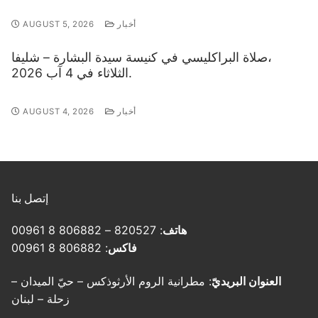
أخبار
AUGUST 5, 2026
صلاة البراكليسي في كنيسة سيدة البشارة – شليفا،
الثلاثاء في 4 آب 2026.
أخبار
AUGUST 4, 2026
إتصل بنا
هاتف
: 820527 – 806882 8 00961
فاكس
: 806882 8 00961
العنوان البريديّ
: مطرانية الروم الأرثوذكس – حيّ الميدان –
زحلة – لبنان