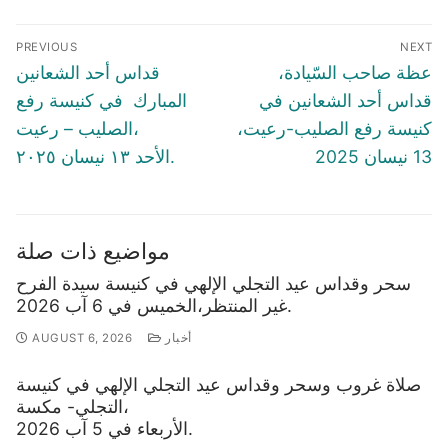
Post
PREVIOUS
NEXT
navigation
Previous
Next
عظة صاحب السّيادة،
قداس أحد الشعانين
post:
post:
قداس أحد الشعانين في
المبارك في كنيسة رفع
كنيسة رفع الصليب-رعيت،
الصليب – رعيت،
13 نيسان 2025
الأحد ١٣ نيسان ٢٠٢٥.
مواضيع ذات صلة
سحر وقداس عيد التجلي الإلهي في كنيسة سيدة الفرح
غير المنتظر،الخميس في 6 آب 2026.
أخبار
AUGUST 6, 2026
صلاة غروب وسحر وقداس عيد التجلي الإلهي في كنيسة
التجلي- مكسة،
الأربعاء في 5 آب 2026.