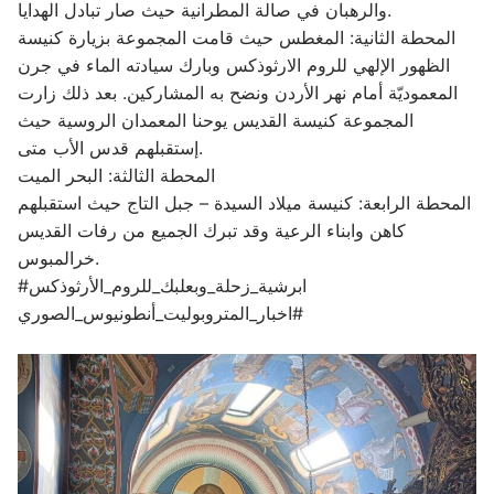
والرهبان في صالة المطرانية حيث صار تبادل الهدايا.
المحطة الثانية: المغطس حيث قامت المجموعة بزيارة كنيسة
الظهور الإلهي للروم الارثوذكس وبارك سيادته الماء في جرن
المعموديّة أمام نهر الأردن ونضح به المشاركين. بعد ذلك زارت
المجموعة كنيسة القديس يوحنا المعمدان الروسية حيث
إستقبلهم قدس الأب متى.
المحطة الثالثة: البحر الميت
المحطة الرابعة: كنيسة ميلاد السيدة – جبل التاج حيث استقبلهم
كاهن وابناء الرعية وقد تبرك الجميع من رفات القديس
خرالمبوس.
#ابرشية_زحلة_وبعلبك_للروم_الأرثوذكس
#اخبار_المتروبوليت_أنطونيوس_الصوري