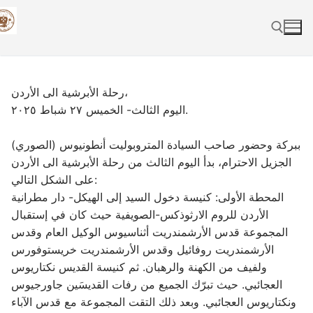
Skip
to
content
Search for:
رحلة الأبرشية الى الأردن،
اليوم الثالث- الخميس ٢٧ شباط ٢٠٢٥.
ببركة وحضور صاحب السيادة المتروبوليت أنطونيوس (الصوري)
الجزيل الاحترام، بدأ اليوم الثالث من رحلة الأبرشية الى الأردن
على الشكل التالي:
المحطة الأولى: كنيسة دخول السيد إلى الهيكل- دار مطرانية
الأردن للروم الارثوذكس-الصويفية حيث كان في إستقبال
المجموعة قدس الأرشمندريت أثناسيوس الوكيل العام وقدس
الأرشمندريت روفائيل وقدس الأرشمندريت خريستوفورس
ولفيف من الكهنة والرهبان. ثم كنيسة القديس نكتاريوس
العجائبي. حيث تبرّك الجميع من رفات القديسَين جاورجيوس
ونكتاريوس العجائبي. وبعد ذلك التقت المجموعة مع قدس الآباء