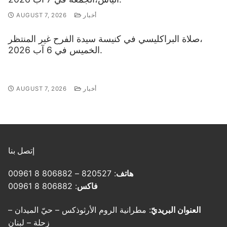
أخبار
AUGUST 7, 2026
صلاة البراكليسي في كنيسة سيدة الفرح غير المنتظر،
الخميس في 6 آب 2026.
أخبار
AUGUST 7, 2026
إتصل بنا
هاتف
: 820527 – 806882 8 00961
فاكس
: 806882 8 00961
العنوان البريديّ
: مطرانية الروم الأرثوذكس – حيّ الميدان –
زحلة – لبنان