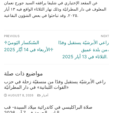
عن المقعد الإختياري في شليفا يرافقه السيد جورج نعمان
المعلوف في دار المطرانيّة وذلك نهار الثلاثاء الواقع فيه ١٣ أيار
٢٠٢٥. وقد تباحثوا في بعض الشؤون البقاعية.
Post
PREVIOUS
NEXT
navigation
Previous
Next
راعي الأبرشيّة يستقبل وفدًا
♱السّنكسار اليَوميّ
post:
post:
من بلدة عميق،
♱الأربعاء في 14 أيَّار 2025
الثلاثاء في 13 أيار 2025.
مواضيع ذات صلة
راعي الأبرشيّة يستقبل وفدًا من منسقيّة زحلة في حزب
«القوات اللبنانية» في دار المطرانيّة
أخبار
AUGUST 8, 2026
صلاة البراكليسي في كاتدرائية ميلاد السيدة- قب
الياس،الجمعة في 7 آب 2026.