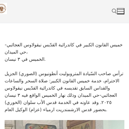
Skip
to
content
Search for:
خميس القانون الكبير في كاتدرائية القدّيس نيقولاوس العجائبي-
حي الميدان،
الخميس في ٣ نيسان.
ترأس صاحب السّيادة المتروبوليت أنطونيوس (الصوري) الجزيل
الاحترام، خدمة خميس القانون الكبير: صلاة السحر والساعات
والقداس السابق تقديسه في كاتدرائية القدّيس نيقولاوس
العجائبي-حي الميدان وذلك نهار الخميس الواقع فيه ٣ نيسان
٢٠٢٥. وقد عاونه في الخدمة قدس الأب سلوان (الخوري)
بحضور قدس الارشمندريت ارمياء (عزام) الوكيل العام.