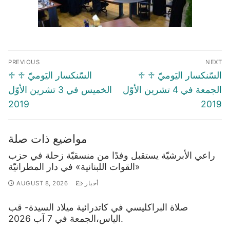
Post
PREVIOUS
NEXT
navigation
Previous
Next
♱ السّنكسار اليَوميّ ♱
♱ السّنكسار اليَوميّ ♱
post:
post:
الجمعة في 4 تشرين الأوّل
الخميس في 3 تشرين الأوّل
2019
2019
مواضيع ذات صلة
راعي الأبرشيّة يستقبل وفدًا من منسقيّة زحلة في حزب
«القوات اللبنانية» في دار المطرانيّة
أخبار
AUGUST 8, 2026
صلاة البراكليسي في كاتدرائية ميلاد السيدة- قب
الياس،الجمعة في 7 آب 2026.